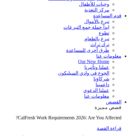
وجبات للأطفال
مركز التغذية
قدم المساعدة
تبرع بالأموال
ابدأ حملة جمع التبرعات
تطوع
تبرع بالطعام
ترك تراث
طرق أخرى للمساعدة
معلومات عنا
Our New Home
عملنا وتأثيرنا
الجوع في وادي السيليكون
شركاؤنا
داعمينا
عملنا الدعوي
معلومات عنا
القصص
قصص مميزة
CalFresh Work Requirements 2026: Are You Affected?
قراءة القصة