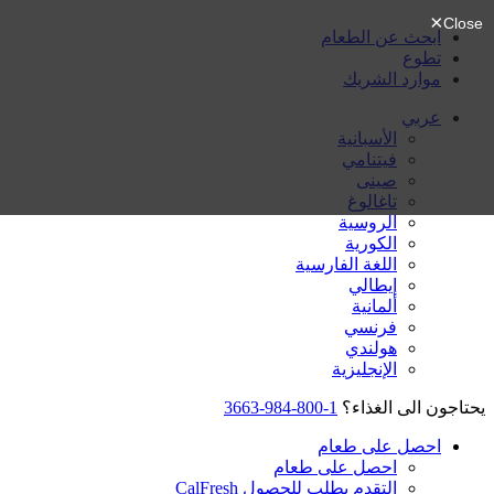
ابحث عن الطعام
تطوع
موارد الشريك
عربي
الأسبانية
فيتنامي
صينى
تاغالوغ
الروسية
الكورية
اللغة الفارسية
إيطالي
ألمانية
فرنسي
هولندي
الإنجليزية
يحتاجون الى الغذاء؟
1-800-984-3663
احصل على طعام
احصل على طعام
التقدم بطلب للحصول CalFresh