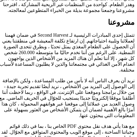
وهدر الطعام. كواحدة من المنظمات غير الربحية المشاركة ، اقترحنا
مشروعنا وجمعنا مجموعة بديلة من الخبراء المتطوعين لمعالجته.
مشروعنا
تتمثل إحدى المبادرات الرئيسية لـ Second Harvest في ضمان فهمنا
لعملائنا وتلبية احتياجاتهم. إن ارتفاع تكلفة المعيشة في منطقتنا يعني
أن الحصول على الطعام المغذي يمثل تحديًا ، وبطرق تتحدى الصورة
النمطية. على الرغم من أننا نخدم حاليًا ما متوسطه 260.000 شخص
كل شهر ، إلا أننا نعلم أن هناك المزيد من الأشخاص الذين يواجهون
انعدام الأمن الغذائي في مجتمعاتنا والذين لا يطلبون المساعدة لأسباب
مختلفة.
نريد أن يعرف الناس أنه لا بأس من طلب المساعدة ، ولكن بالإضافة
إلى الوصول إلى المزيد من الأشخاص ، نريد أيضًا تقديم تجربة جيدة -
من خلال برامجنا وموقعنا على الإنترنت. في الواقع ، ربما لاحظت أننا
أطلقنا موقعًا إلكترونيًا جديدًا يستجيب للجوّال في الخريف الماضي. مع
وصول العديد من عملائنا إلى موقعنا عبر هواتفهم المحمولة ، كان هذا
أمرًا بالغ الأهمية لضمان أن يتمكن الأشخاص من العثور بسهولة على
المعلومات التي يبحثون عنها.
مع هذا يأتي هدف نقل محتوى PDF الخاص بنا ، بما في ذلك قوائم
وجباتنا الساخنة ، إلى موقع الويب والمحتوى المتوافق مع الجوّال. لقد