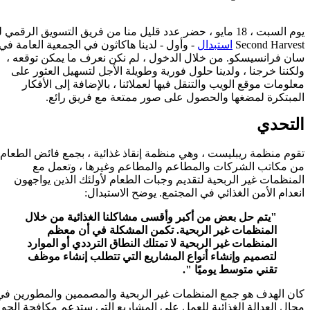
يوم السبت ، 18 مايو ، حضر عدد قليل منا من فريق التسويق الرقمي ل
Second Harvest
استبدال
- وأول - لدينا هاكاثون في الجمعية العامة في
سان فرانسيسكو. من خلال الدخول ، لم نكن نعرف ما يمكن توقعه ،
ولكننا خرجنا ، ولدينا حلول فورية وطويلة الأجل لتسهيل العثور على
معلومات موقع الويب والتنقل فيها لعملائنا ، بالإضافة إلى الأفكار
المبتكرة لمضغها والحصول على صور ممتعة مع فريق رائع.
التحدي
تقوم منظمة ريبليست ، وهي منظمة إنقاذ غذائية ، بجمع فائض الطعام
من مكاتب الشركات والمطاعم والمطاعم وغيرها ، وتعمل مع
المنظمات غير الربحية لتقديم وجبات الطعام لأولئك الذين يواجهون
انعدام الأمن الغذائي في المجتمع. يوضح الاستبدال:
"يتم حل بعض من أكبر وأقسى مشاكلنا الغذائية من خلال
المنظمات غير الربحية. تكمن المشكلة في أن معظم
المنظمات غير الربحية لا تمتلك النطاق الترددي أو الموارد
لتصميم وإنشاء أنواع المشاريع التي تتطلب إنشاء موظف
تقني متوسط يوميًا ".
كان الهدف هو جمع المنظمات غير الربحية والمصممين والمطورين في
مجال العدالة الغذائية للعمل على المشاريع التي ستدعم مكافحة الجو