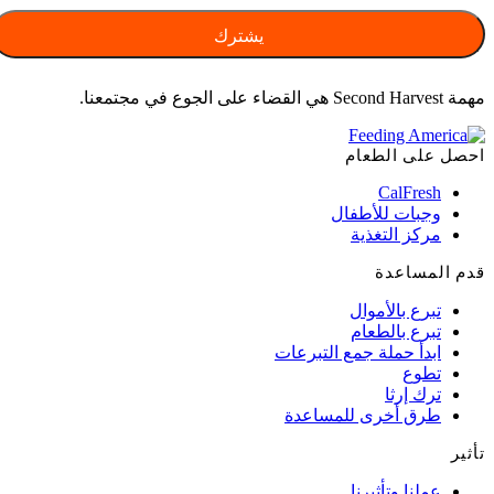
مهمة Second Harvest هي القضاء على الجوع في مجتمعنا.
احصل على الطعام
CalFresh
وجبات للأطفال
مركز التغذية
قدم المساعدة
تبرع بالأموال
تبرع بالطعام
ابدأ حملة جمع التبرعات
تطوع
ترك إرثا
طرق أخرى للمساعدة
تأثير
عملنا وتأثيرنا