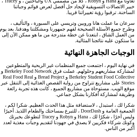
تعاونا مع Hana و Robyn ، كلا من مصممي UX والباحثين ، و Tracey ،
خبير الاتصالات التسويقية لإيجاد حل أفضل لعرض قوائم وجباتنا
الساخنة. ترقبوا رؤية تغييراتنا قريبا.
سرعان ما عملت هانا وروبين وتريسي على السبورة ، والتأليف ،
وطرح جميع الأسئلة الصحيحة لفهم جمهورنا ومشكلتنا وهدفنا. بعد يوم
من العمل الشاق ، ابتعدنا عن خطة متدرجة من ما هو ممكن الآن إلى
ما ستكون عليه نتائجنا المثالية.
الوجبات الجاهزة النهائية
في نهاية اليوم ، اجتمعت جميع المنظمات غير الربحية والمتطوعين
لمشاركة مشاريعهم وحلولهم. عملت فرق Berkeley Food Network و
Berkeley Student Food Collective و Bread Project و Real Food Real
Stories على مشاريع تتراوح من رواية القصص الغذائية إلى التنقل عبر
موقع الويب. مستوحاة من مشاريع الجميع ، كانت هذه تجربة رائعة
وطريقة لمشاركة أفكارنا بشكل جماعي.
شكرا لك ، استبدل ، لاستضافة مثل هذا الحدث العظيم. شكرا لكم ،
الجمعية العامة و DoorDash ، للتبرع بمساحتك والطعام اللذيذ. أخيرًا
وليس آخرًا ، شكرًا لك ، Hana و Robyn و Tracey لتطوعك بخبرتك
وكونك شركاء فكريين لا يصدق في جهودنا لتقديم وجبات مغذية لعدد
أكبر من الناس.