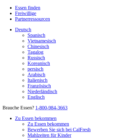
Essen finden
Freiwillige
Partnerressourcen
Deutsch
Spanisch
Vietnamesisch
Chinesisch
Tagalog
Russisch
Koreanisch
persisch
Arabisch
Italienisch
Französisch
Niederländisch
Englisch
Brauche Essen?
1-800-984-3663
Zu Essen bekommen
Zu Essen bekommen
Bewerben Sie sich bei CalFresh
Mahlzeiten für Kinder