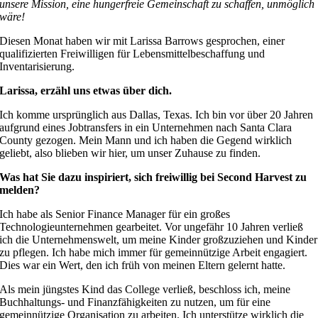
unsere Mission, eine hungerfreie Gemeinschaft zu schaffen, unmöglich
wäre!
Diesen Monat haben wir mit Larissa Barrows gesprochen, einer
qualifizierten Freiwilligen für Lebensmittelbeschaffung und
Inventarisierung.
Larissa, erzähl uns etwas über dich.
Ich komme ursprünglich aus Dallas, Texas. Ich bin vor über 20 Jahren
aufgrund eines Jobtransfers in ein Unternehmen nach Santa Clara
County gezogen. Mein Mann und ich haben die Gegend wirklich
geliebt, also blieben wir hier, um unser Zuhause zu finden.
Was hat Sie dazu inspiriert, sich freiwillig bei Second Harvest zu
melden?
Ich habe als Senior Finance Manager für ein großes
Technologieunternehmen gearbeitet. Vor ungefähr 10 Jahren verließ
ich die Unternehmenswelt, um meine Kinder großzuziehen und Kinder
zu pflegen. Ich habe mich immer für gemeinnützige Arbeit engagiert.
Dies war ein Wert, den ich früh von meinen Eltern gelernt hatte.
Als mein jüngstes Kind das College verließ, beschloss ich, meine
Buchhaltungs- und Finanzfähigkeiten zu nutzen, um für eine
gemeinnützige Organisation zu arbeiten. Ich unterstütze wirklich die