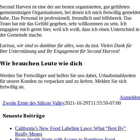
Second Harvest ist eine der am besten organisierten, gut geführten
gemeinnützigen Organisationen, bei denen ich mich freiwillig gemelde
habe. Das Personal ist professionell, freundlich und hilfsbereit. Das
Team hat mir das Gefühl gegeben, sehr willkommen zu sein. Ich
engagiere mich gerne hier, weil ich weiß, dass ich einen Unterschied in
der Gemeinde mache.
Larissa, wir sind so dankbar für alles, was du tust. Vielen Dank für
Ihre Unterstützung und Ihr Engagement für Second Harvest!
Wir brauchen Leute wie dich
Werden Sie Freiwilliger und helfen Sie uns dabei, Urlaubsmahlzeiten
für unsere Kunden zu verpacken und zu liefern. Melden Sie sich
freiwillig an.
Anmelde
Zweite Ernte des Silicon Valley
2021-10-29T11:55:50-07:00
Neueste Beiträge
California’s New Food Labeling Laws: What “Best By”
Really Means
Brain Health Starts with Access to Nutritious Food