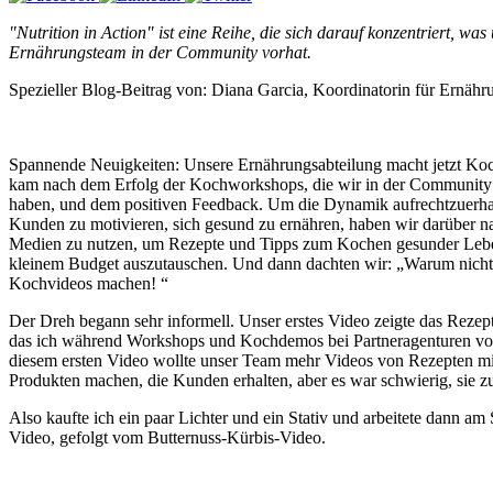
"Nutrition in Action" ist eine Reihe, die sich darauf konzentriert, was
Ernährungsteam in der Community vorhat.
Spezieller Blog-Beitrag von: Diana Garcia, Koordinatorin für Ernäh
Spannende Neuigkeiten: Unsere Ernährungsabteilung macht jetzt Koc
kam nach dem Erfolg der Kochworkshops, die wir in der Community
haben, und dem positiven Feedback. Um die Dynamik aufrechtzuerha
Kunden zu motivieren, sich gesund zu ernähren, haben wir darüber na
Medien zu nutzen, um Rezepte und Tipps zum Kochen gesunder Lebe
kleinem Budget auszutauschen. Und dann dachten wir: „Warum nicht?
Kochvideos machen! “
Der Dreh begann sehr informell. Unser erstes Video zeigte das Rezept
das ich während Workshops und Kochdemos bei Partneragenturen vor
diesem ersten Video wollte unser Team mehr Videos von Rezepten mi
Produkten machen, die Kunden erhalten, aber es war schwierig, sie z
Also kaufte ich ein paar Lichter und ein Stativ und arbeitete dann am
Video, gefolgt vom Butternuss-Kürbis-Video.