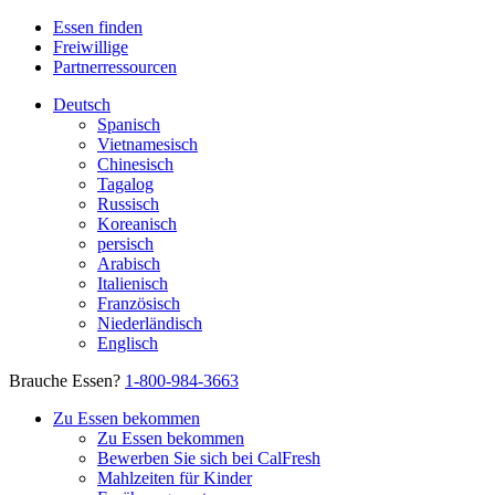
Essen finden
Freiwillige
Partnerressourcen
Deutsch
Spanisch
Vietnamesisch
Chinesisch
Tagalog
Russisch
Koreanisch
persisch
Arabisch
Italienisch
Französisch
Niederländisch
Englisch
Brauche Essen?
1-800-984-3663
Zu Essen bekommen
Zu Essen bekommen
Bewerben Sie sich bei CalFresh
Mahlzeiten für Kinder