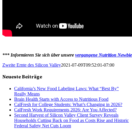
*** Informieren Sie sich über unsere
vergangene Nutrition Newbie
Zweite Ernte des Silicon Valley
2021-07-09T09:52:01-07:00
Neueste Beiträge
California’s New Food Labeling Laws: What “Best By”
Really Means
Brain Health Starts with Access to Nutritious Food
CalFresh for College Students: What’s Changing in 2026?
CalFresh Work Requirements 2026: Are You Affected?
Second Harvest of Silicon Valley Client Survey Reveals
Households Cutting Back on Food as Costs Rise and Historic
Federal Safety Net Cuts Loom