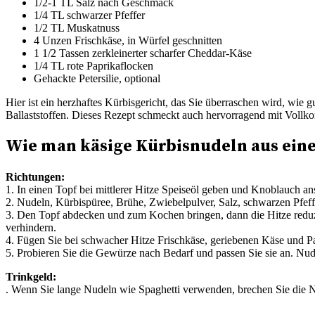
1/2-1 TL Salz nach Geschmack
1/4 TL schwarzer Pfeffer
1/2 TL Muskatnuss
4 Unzen Frischkäse, in Würfel geschnitten
1 1/2 Tassen zerkleinerter scharfer Cheddar-Käse
1/4 TL rote Paprikaflocken
Gehackte Petersilie, optional
Hier ist ein herzhaftes Kürbisgericht, das Sie überraschen wird, wie
Ballaststoffen. Dieses Rezept schmeckt auch hervorragend mit Vollko
Wie man käsige Kürbisnudeln aus ein
Richtungen:
1. In einen Topf bei mittlerer Hitze Speiseöl geben und Knoblauch ans
2. Nudeln, Kürbispüree, Brühe, Zwiebelpulver, Salz, schwarzen Pfe
3. Den Topf abdecken und zum Kochen bringen, dann die Hitze reduzi
verhindern.
4. Fügen Sie bei schwacher Hitze Frischkäse, geriebenen Käse und Pa
5. Probieren Sie die Gewürze nach Bedarf und passen Sie sie an. Nude
Trinkgeld:
. Wenn Sie lange Nudeln wie Spaghetti verwenden, brechen Sie die N