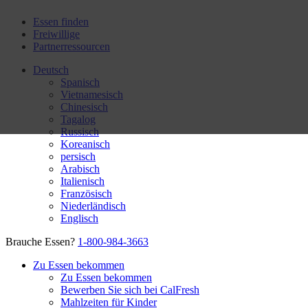
Essen finden
Freiwillige
Partnerressourcen
Deutsch
Spanisch
Vietnamesisch
Chinesisch
Tagalog
Russisch
Koreanisch
persisch
Arabisch
Italienisch
Französisch
Niederländisch
Englisch
Brauche Essen?
1-800-984-3663
Zu Essen bekommen
Zu Essen bekommen
Bewerben Sie sich bei CalFresh
Mahlzeiten für Kinder