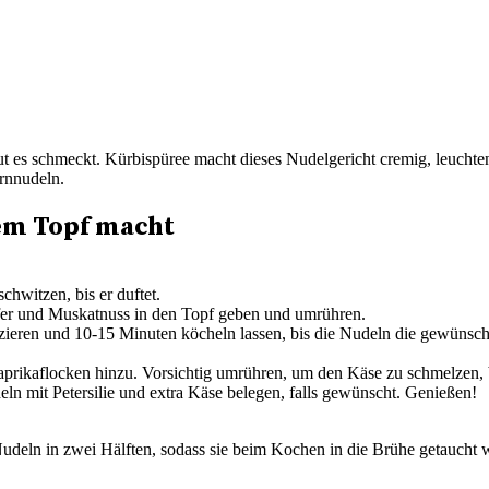
 gut es schmeckt. Kürbispüree macht dieses Nudelgericht cremig, leuchte
rnnudeln.
em Topf macht
chwitzen, bis er duftet.
ffer und Muskatnuss in den Topf geben und umrühren.
eren und 10-15 Minuten köcheln lassen, bis die Nudeln die gewünschte
prikaflocken hinzu. Vorsichtig umrühren, um den Käse zu schmelzen, bis
ln mit Petersilie und extra Käse belegen, falls gewünscht. Genießen!
udeln in zwei Hälften, sodass sie beim Kochen in die Brühe getaucht 