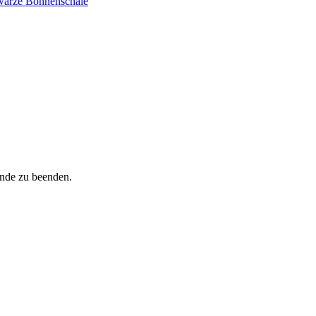
warze Bohnenschale
inde zu beenden.