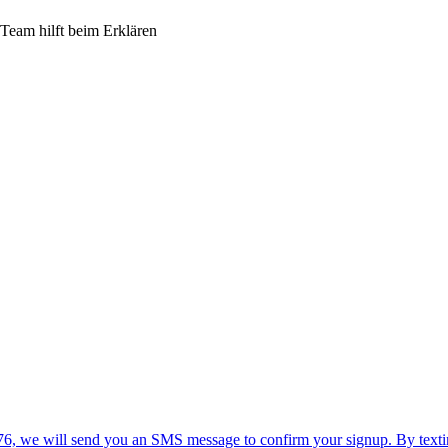
eam hilft beim Erklären
76, we will send you an SMS message to confirm your signup. By textin