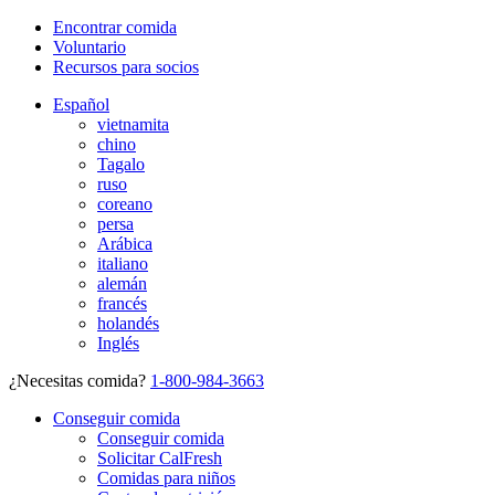
Encontrar comida
Voluntario
Recursos para socios
Español
vietnamita
chino
Tagalo
ruso
coreano
persa
Arábica
italiano
alemán
francés
holandés
Inglés
¿Necesitas comida?
1-800-984-3663
Conseguir comida
Conseguir comida
Solicitar CalFresh
Comidas para niños