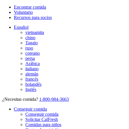
Encontrar comida
Voluntario
Recursos para socios
Español
vietnamita
chino
Tagalo
ruso
coreano
persa
Arábica
italiano
alemán
francés
holandés
Inglés
¿Necesitas comida?
1-800-984-3663
Conseguir comida
Conseguir comida
Solicitar CalFresh
Comidas para niños