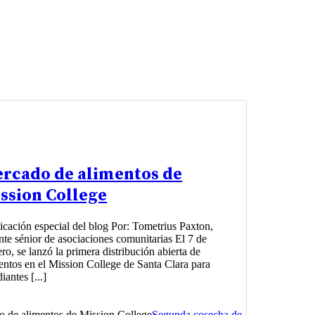
rcado de alimentos de
ssion College
icación especial del blog Por: Tometrius Paxton,
nte sénior de asociaciones comunitarias El 7 de
ero, se lanzó la primera distribución abierta de
entos en el Mission College de Santa Clara para
iantes [...]
 de alimentos de Mission College
Segunda cosecha de