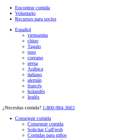
Encontrar comida
Voluntario
Recursos para socios
Español
vietnamita
chino
Tagalo
ruso
coreano
persa
Arábica
italiano
alemán
francés
holandés
Inglés
¿Necesitas comida?
1-800-984-3663
Conseguir comida
Conseguir comida
Solicitar CalFresh
Comidas para niños