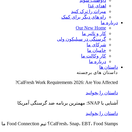
داوطلب شوید
اهدای غذا
میراث را ترک کنید
راه های دیگر برای کمک
درباره ما
Our New Home
کار و تاثیر ما
گرسنگی در سیلیکون ولی
شرکای ما
حامیان ما
کار وکالت ما
درباره ما
داستان ها
داستان های برجسته
CalFresh Work Requirements 2026: Are You Affected?
داستان را بخوانید
آشنایی با SNAP: مهمترین برنامه ضد گرسنگی آمریکا
داستان را بخوانید
CalFresh، Snap، EBT، Food Stamps؟ تیم Food Connection ما به توضیح کمک می کند