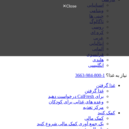
اسپانیایی
ویتنامی
چینی ها
تاگالوگ
روسی
کره ای
عربی
ایتالیایی
آلمانی
فرانسوی
هلندی
انگلیسی
نیاز به غذا؟
1-800-984-3663
غذا گرفتن
غذا گرفتن
برای CalFresh درخواست دهید
وعده های غذایی برای کودکان
مرکز تغذیه
کمک کنید
کمک مالی
یک جمع آوری کمک مالی شروع کنید