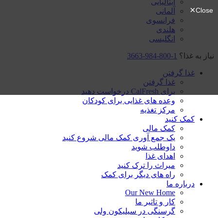
ایتالیایی
آلمانی
فرانسوی
هلندی
انگلیسی
نیاز به غذا؟
1-800-984-3663
غذا گرفتن
غذا گرفتن
برای CalFresh درخواست دهید
وعده های غذایی برای کودکان
مرکز تغذیه
کمک کنید
کمک مالی
یک جمع آوری کمک مالی شروع کنید
داوطلب شوید
اهدای غذا
میراث را ترک کنید
راه های دیگر برای کمک
درباره ما
Our New Home
کار و تاثیر ما
گرسنگی در سیلیکون ولی