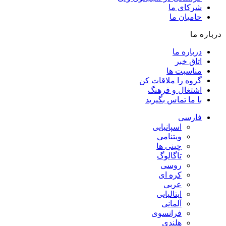
شرکای ما
حامیان ما
درباره ما
درباره ما
اتاق خبر
مناسبت ها
گروه را ملاقات کن
اشتغال و فرهنگ
با ما تماس بگیرید
فارسی
اسپانیایی
ویتنامی
چینی ها
تاگالوگ
روسی
کره ای
عربی
ایتالیایی
آلمانی
فرانسوی
هلندی