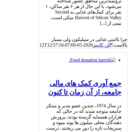
ثروتمندترین مناطق کشور شناخته
می‌شود، با این حال از هر ۶ نفر ساکن، ۱
نفر برای کمک‌های غذایی به Second
Harvest of Silicon Valley متکی است،
نیمی از [...]
چرا ناامنی غذایی در سیلیکون ولی بسیار
بالاست؟
الن کاپینز
2026-05-12T12:57:16-07:00
جمع آوری کمک های مالی
جامعه، از آن زمان تا کنون
در سال 1974، چندین عضو مدبر و مبتکر
جامعه متوجه شدند که در حالی که
هزاران همسایه گرسنه بودند، پرورش
دهندگان محلی میلیون ها پوند میوه و
سبزیجات تازه را دور می ریختند. درست