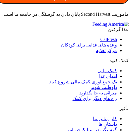
ماموریت Second Harvest پایان دادن به گرسنگی در جامعه ما است.
غذا گرفتن
CalFresh
وعده های غذایی برای کودکان
مرکز تغذیه
کمک کنید
کمک مالی
اهدای غذا
یک جمع آوری کمک مالی شروع کنید
داوطلب شوید
میراثی به جا بگذارید
راه های دیگر برای کمک
تأثیر
کار و تاثیر ما
داستان ها
گرسنگی در سیلیکون ولی