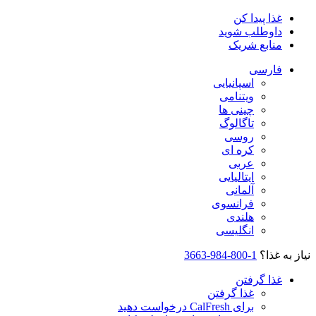
غذا پیدا کن
داوطلب شوید
منابع شریک
فارسی
اسپانیایی
ویتنامی
چینی ها
تاگالوگ
روسی
کره ای
عربی
ایتالیایی
آلمانی
فرانسوی
هلندی
انگلیسی
نیاز به غذا؟
1-800-984-3663
غذا گرفتن
غذا گرفتن
برای CalFresh درخواست دهید