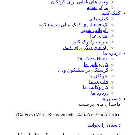
وعده های غذایی برای کودکان
مرکز تغذیه
کمک کنید
کمک مالی
یک جمع آوری کمک مالی شروع کنید
داوطلب شوید
اهدای غذا
میراث را ترک کنید
راه های دیگر برای کمک
درباره ما
Our New Home
کار و تاثیر ما
گرسنگی در سیلیکون ولی
شرکای ما
حامیان ما
کار وکالت ما
درباره ما
داستان ها
داستان های برجسته
CalFresh Work Requirements 2026: Are You Affected?
داستان را بخوانید