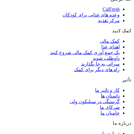
CalFresh
وعده های غذایی برای کودکان
مرکز تغذیه
کمک کنید
کمک مالی
اهدای غذا
یک جمع آوری کمک مالی شروع کنید
داوطلب شوید
میراثی به جا بگذارید
راه های دیگر برای کمک
تأثیر
کار و تاثیر ما
داستان ها
گرسنگی در سیلیکون ولی
شرکای ما
حامیان ما
درباره ما
درباره ما