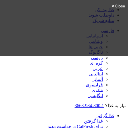
غذا پیدا کن
داوطلب شوید
منابع شریک
فارسی
اسپانیایی
ویتنامی
چینی ها
تاگالوگ
روسی
کره ای
عربی
ایتالیایی
آلمانی
فرانسوی
هلندی
انگلیسی
نیاز به غذا؟
1-800-984-3663
غذا گرفتن
غذا گرفتن
برای CalFresh درخواست دهید