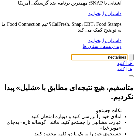
آشنایی با SNAP: مهمترین برنامه ضد گرسنگی آمریکا
داستان را بخوانید
CalFresh، Snap، EBT، Food Stamps؟ تیم Food Connection ما
به توضیح کمک می کند
داستان را بخوانید
دیدن همه داستان ها
اهدا کنید
اهدا کنید
متاسفیم، هیچ نتیجه‌ای مطابق با «شلیل» پیدا
نکردیم.
نکات جستجو
املای خود را بررسی کنید و دوباره امتحان کنید
عبارت مشابهی را جستجو کنید، مانند «گوساله تازه» به‌جای
«موبر غذا»
جستجوی خود را به یک یا دو کلمه محدود کنید