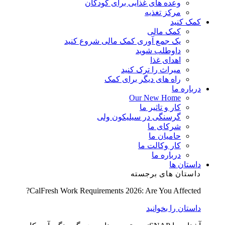
وعده های غذایی برای کودکان
مرکز تغذیه
کمک کنید
کمک مالی
یک جمع آوری کمک مالی شروع کنید
داوطلب شوید
اهدای غذا
میراث را ترک کنید
راه های دیگر برای کمک
درباره ما
Our New Home
کار و تاثیر ما
گرسنگی در سیلیکون ولی
شرکای ما
حامیان ما
کار وکالت ما
درباره ما
داستان ها
داستان های برجسته
CalFresh Work Requirements 2026: Are You Affected?
داستان را بخوانید