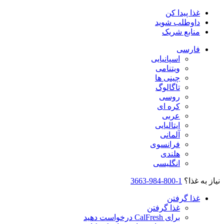
غذا پیدا کن
داوطلب شوید
منابع شریک
فارسی
اسپانیایی
ویتنامی
چینی ها
تاگالوگ
روسی
کره ای
عربی
ایتالیایی
آلمانی
فرانسوی
هلندی
انگلیسی
نیاز به غذا؟
1-800-984-3663
غذا گرفتن
غذا گرفتن
برای CalFresh درخواست دهید