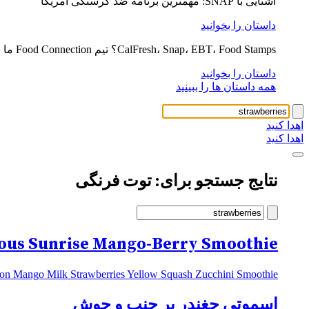
آشنایی با SNAP: مهمترین برنامه ضد گرسنگی آمریکا
داستان را بخوانید
CalFresh، Snap، EBT، Food Stamps؟ تیم Food Connection ما به توضیح کمک می کند
داستان را بخوانید
همه داستان ها را ببینید
اهدا کنید
اهدا کنید
نتایج جستجو برای: توت فرنگی
ious Sunrise Mango-Berry Smoothie
on Mango Milk Strawberries Yellow Squash Zucchini Smoothie
اسموتی چغندر پر جنب و جوش