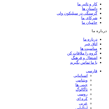
کار و تاثیر ما
داستان ها
گرسنگی در سیلیکون ولی
شرکای ما
حامیان ما
درباره ما
درباره ما
اتاق خبر
مناسبت ها
گروه را ملاقات کن
اشتغال و فرهنگ
با ما تماس بگیرید
فارسی
اسپانیایی
ویتنامی
چینی ها
تاگالوگ
روسی
کره ای
عربی
ایتالیایی