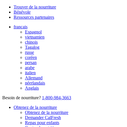
Trouver de la nourriture
Bénévole
Ressources partenaires
français
Espagnol
vietnamien
chinois
Tagalog
russe
coréen
persan
arabe
italien
Allemand
néerlandais
Anglais
Besoin de nourriture?
1-800-984-3663
Obtenez de la nourriture
Obtenez de la nourriture
Demander CalFresh
Repas pour enfants