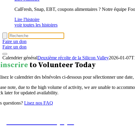
CalFresh, Snap, EBT, coupons alimentaires ? Notre équipe Foo
Lire l'histoire
voir toutes les histoires
Faire un don
Faire un don
Calendrier général
Deuxième récolte de la Silicon Valley
2026-01-07T1
'inscrire
to Volunteer Today
ilisez le calendrier des bénévoles ci-dessous pour sélectionner une date,
ease note, due to the high volume of activity, we are unable to accom
k later for updated availability.
s questions?
Lisez nos FAQ
Rechercher des équipes