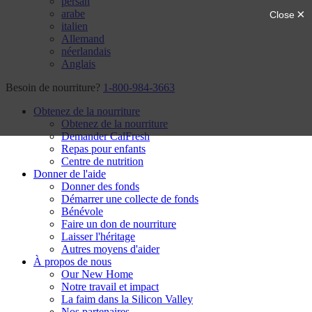
persan
arabe
italien
Allemand
néerlandais
Anglais
Besoin de nourriture?
1-800-984-3663
Obtenez de la nourriture
Obtenez de la nourriture
Demander CalFresh
Repas pour enfants
Centre de nutrition
Donner de l'aide
Donner des fonds
Démarrer une collecte de fonds
Bénévole
Faire un don de nourriture
Laisser l'héritage
Autres moyens d'aider
À propos de nous
Our New Home
Notre travail et impact
La faim dans la Silicon Valley
Nos partenaires