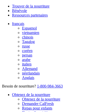
Trouver de la nourriture
Bénévole
Ressources partenaires
français
Espagnol
vietnamien
chinois
Tagalog
russe
coréen
persan
arabe
italien
Allemand
néerlandais
Anglais
Besoin de nourriture?
1-800-984-3663
Obtenez de la nourriture
Obtenez de la nourriture
Demander CalFresh
Repas pour enfants