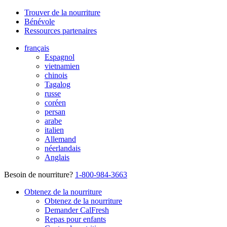
Trouver de la nourriture
Bénévole
Ressources partenaires
français
Espagnol
vietnamien
chinois
Tagalog
russe
coréen
persan
arabe
italien
Allemand
néerlandais
Anglais
Besoin de nourriture?
1-800-984-3663
Obtenez de la nourriture
Obtenez de la nourriture
Demander CalFresh
Repas pour enfants