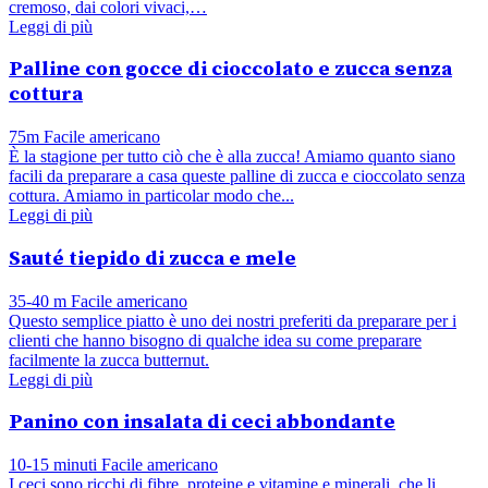
cremoso, dai colori vivaci,…
Leggi di più
Palline con gocce di cioccolato e zucca senza
cottura
75m
Facile
americano
È la stagione per tutto ciò che è alla zucca! Amiamo quanto siano
facili da preparare a casa queste palline di zucca e cioccolato senza
cottura. Amiamo in particolar modo che...
Leggi di più
Sauté tiepido di zucca e mele
35-40 m
Facile
americano
Questo semplice piatto è uno dei nostri preferiti da preparare per i
clienti che hanno bisogno di qualche idea su come preparare
facilmente la zucca butternut.
Leggi di più
Panino con insalata di ceci abbondante
10-15 minuti
Facile
americano
I ceci sono ricchi di fibre, proteine e vitamine e minerali, che li