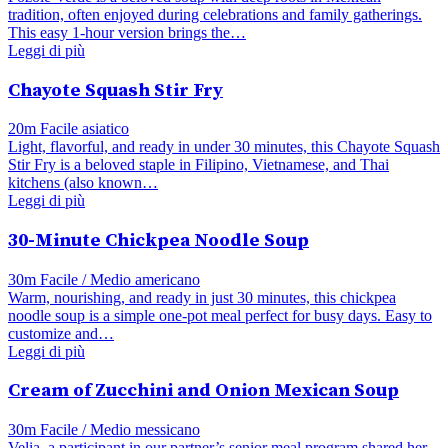
tradition, often enjoyed during celebrations and family gatherings.
This easy 1-hour version brings the…
Leggi di più
Chayote Squash Stir Fry
20m
Facile
asiatico
Light, flavorful, and ready in under 30 minutes, this Chayote Squash
Stir Fry is a beloved staple in Filipino, Vietnamese, and Thai
kitchens (also known…
Leggi di più
30-Minute Chickpea Noodle Soup
30m
Facile / Medio
americano
Warm, nourishing, and ready in just 30 minutes, this chickpea
noodle soup is a simple one-pot meal perfect for busy days. Easy to
customize and…
Leggi di più
Cream of Zucchini and Onion Mexican Soup
30m
Facile / Medio
messicano
Velia, a participant in our partner’s senior meal program shared her