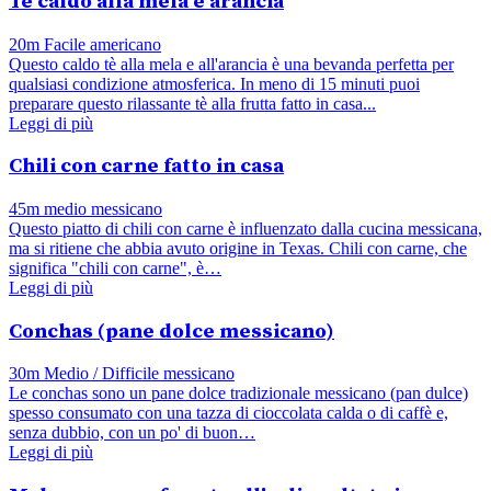
Tè caldo alla mela e arancia
20m
Facile
americano
Questo caldo tè alla mela e all'arancia è una bevanda perfetta per
qualsiasi condizione atmosferica. In meno di 15 minuti puoi
preparare questo rilassante tè alla frutta fatto in casa...
Leggi di più
Chili con carne fatto in casa
45m
medio
messicano
Questo piatto di chili con carne è influenzato dalla cucina messicana,
ma si ritiene che abbia avuto origine in Texas. Chili con carne, che
significa "chili con carne", è…
Leggi di più
Conchas (pane dolce messicano)
30m
Medio / Difficile
messicano
Le conchas sono un pane dolce tradizionale messicano (pan dulce)
spesso consumato con una tazza di cioccolata calda o di caffè e,
senza dubbio, con un po' di buon…
Leggi di più