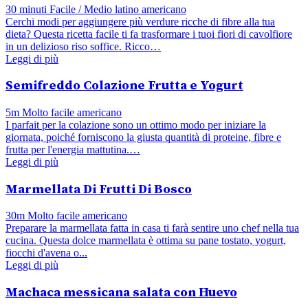
30 minuti
Facile / Medio
latino americano
Cerchi modi per aggiungere più verdure ricche di fibre alla tua
dieta? Questa ricetta facile ti fa trasformare i tuoi fiori di cavolfiore
in un delizioso riso soffice. Ricco…
Leggi di più
Semifreddo Colazione Frutta e Yogurt
5m
Molto facile
americano
I parfait per la colazione sono un ottimo modo per iniziare la
giornata, poiché forniscono la giusta quantità di proteine, fibre e
frutta per l'energia mattutina.…
Leggi di più
Marmellata Di Frutti Di Bosco
30m
Molto facile
americano
Preparare la marmellata fatta in casa ti farà sentire uno chef nella tua
cucina. Questa dolce marmellata è ottima su pane tostato, yogurt,
fiocchi d'avena o...
Leggi di più
Machaca messicana salata con Huevo