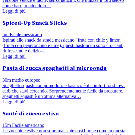
versione veloce e facile, senza latticini, che utilizza il tofu setoso
come base, rendendolo…
Leggi di più
Spiced-Up Snack Sticks
5m
Facile
messicano
Ispirati allo snack da strada messicano "fruta con chile y limon"
(frutta con peperoncino e lime), questi bastoncini sono croccanti,
rinfrescanti e deliziosi.
Leggi di più
Pasta di zucca spaghetti al microonde
30m
medio
europeo
Spaghetti squash con pomodoro e basilico è il comfort food low-
carb che stavi cercando. Sorprendentemente facile da preparare,
spaghetti squash è un'ottima alternativa…
Leggi di più
Sauté di zucca estiva
15m
Facile
americano
Le zucchine estive non sono mai state così buone come in questa