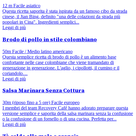
12 m
Facile
asiatico
Questa ricetta saporita è stata ispirata da un famoso cibo da strada
cinese, il Jian Bing, definito "una delle colazioni da strada più
popolari in Cina". Ingredienti semplici...
Leggi di più
Brodo di pollo in stile colombiano
50m
Facile / Medio
latino americano
Questa semplice ricetta di brodo di pollo è un alimento base
confortante nelle case colombiane che viene tramandato di
generazione in generazione. L'aglio, i cipollotti, il cumino e il
coriandolo…
Leggi di più
Salsa Marinara Senza Cottura
30m (riposo fino a 5 ore)
Facile
europeo
I membri del team Recovery Café hanno adorato preparare questa
versione semplice e saporita della salsa marinara senza la confusione
o la confusione di un fornello o di una cucina. Perfetta per...
Leggi di più