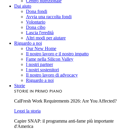
Centro nutrizionale
Dai aiuto
Dona fondi
Avvia una raccolta fondi
Volontario
Dona cibo
Lascia l'eredità
Altri modi per aiutare
Riguardo a noi
Our New Home
Il nostro lavoro e il nostro impatto
Fame nella Silicon Valley
I nostri partner
I nostri sostenitori
Il nostro lavoro di advocacy
Riguardo a noi
Storie
STORIE IN PRIMO PIANO
CalFresh Work Requirements 2026: Are You Affected?
Leggi la storia
Capire SNAP: il programma anti-fame più importante
d'America