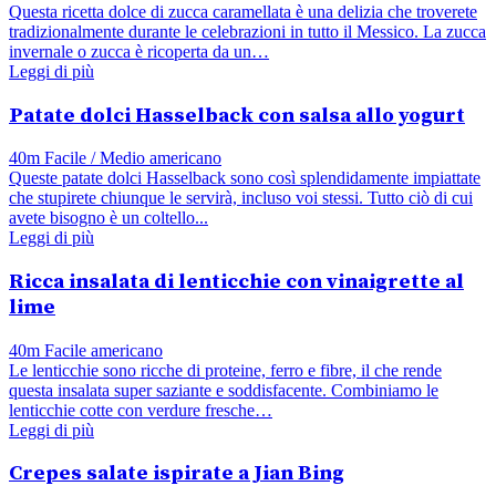
Questa ricetta dolce di zucca caramellata è una delizia che troverete
tradizionalmente durante le celebrazioni in tutto il Messico. La zucca
invernale o zucca è ricoperta da un…
Leggi di più
Patate dolci Hasselback con salsa allo yogurt
40m
Facile / Medio
americano
Queste patate dolci Hasselback sono così splendidamente impiattate
che stupirete chiunque le servirà, incluso voi stessi. Tutto ciò di cui
avete bisogno è un coltello...
Leggi di più
Ricca insalata di lenticchie con vinaigrette al
lime
40m
Facile
americano
Le lenticchie sono ricche di proteine, ferro e fibre, il che rende
questa insalata super saziante e soddisfacente. Combiniamo le
lenticchie cotte con verdure fresche…
Leggi di più
Crepes salate ispirate a Jian Bing