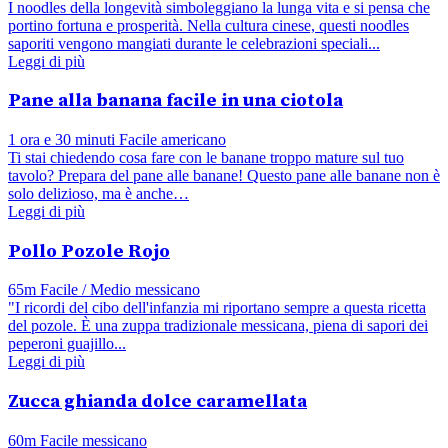
I noodles della longevità simboleggiano la lunga vita e si pensa che
portino fortuna e prosperità. Nella cultura cinese, questi noodles
saporiti vengono mangiati durante le celebrazioni speciali...
Leggi di più
Pane alla banana facile in una ciotola
1 ora e 30 minuti
Facile
americano
Ti stai chiedendo cosa fare con le banane troppo mature sul tuo
tavolo? Prepara del pane alle banane! Questo pane alle banane non è
solo delizioso, ma è anche…
Leggi di più
Pollo Pozole Rojo
65m
Facile / Medio
messicano
"I ricordi del cibo dell'infanzia mi riportano sempre a questa ricetta
del pozole. È una zuppa tradizionale messicana, piena di sapori dei
peperoni guajillo...
Leggi di più
Zucca ghianda dolce caramellata
60m
Facile
messicano