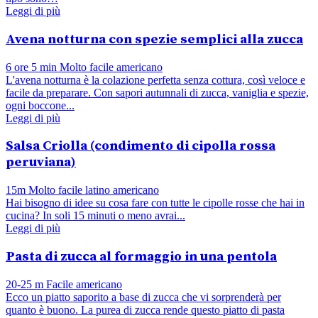
Leggi di più
Avena notturna con spezie semplici alla zucca
6 ore 5 min
Molto facile
americano
L'avena notturna è la colazione perfetta senza cottura, così veloce e
facile da preparare. Con sapori autunnali di zucca, vaniglia e spezie,
ogni boccone...
Leggi di più
Salsa Criolla (condimento di cipolla rossa
peruviana)
15m
Molto facile
latino americano
Hai bisogno di idee su cosa fare con tutte le cipolle rosse che hai in
cucina? In soli 15 minuti o meno avrai...
Leggi di più
Pasta di zucca al formaggio in una pentola
20-25 m
Facile
americano
Ecco un piatto saporito a base di zucca che vi sorprenderà per
quanto è buono. La purea di zucca rende questo piatto di pasta