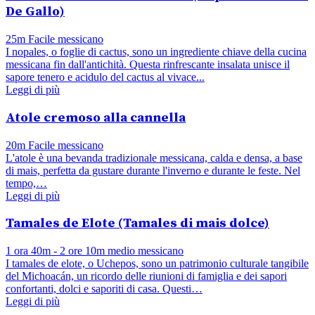
De Gallo)
25m
Facile
messicano
I nopales, o foglie di cactus, sono un ingrediente chiave della cucina
messicana fin dall'antichità. Questa rinfrescante insalata unisce il
sapore tenero e acidulo del cactus al vivace...
Leggi di più
Atole cremoso alla cannella
20m
Facile
messicano
L'atole è una bevanda tradizionale messicana, calda e densa, a base
di mais, perfetta da gustare durante l'inverno e durante le feste. Nel
tempo,…
Leggi di più
Tamales de Elote (Tamales di mais dolce)
1 ora 40m - 2 ore 10m
medio
messicano
I tamales de elote, o Uchepos, sono un patrimonio culturale tangibile
del Michoacán, un ricordo delle riunioni di famiglia e dei sapori
confortanti, dolci e saporiti di casa. Questi…
Leggi di più