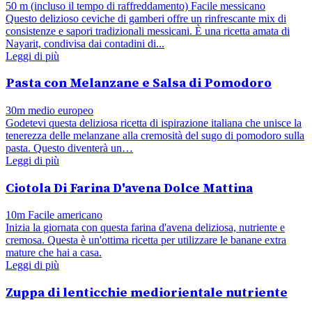
50 m (incluso il tempo di raffreddamento)
Facile
messicano
Questo delizioso ceviche di gamberi offre un rinfrescante mix di
consistenze e sapori tradizionali messicani. È una ricetta amata di
Nayarit, condivisa dai contadini di...
Leggi di più
Pasta con Melanzane e Salsa di Pomodoro
30m
medio
europeo
Godetevi questa deliziosa ricetta di ispirazione italiana che unisce la
tenerezza delle melanzane alla cremosità del sugo di pomodoro sulla
pasta. Questo diventerà un…
Leggi di più
Ciotola Di Farina D'avena Dolce Mattina
10m
Facile
americano
Inizia la giornata con questa farina d'avena deliziosa, nutriente e
cremosa. Questa è un'ottima ricetta per utilizzare le banane extra
mature che hai a casa.
Leggi di più
Zuppa di lenticchie mediorientale nutriente