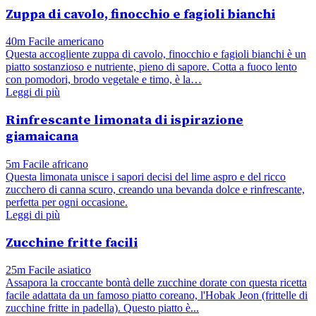
Zuppa di cavolo, finocchio e fagioli bianchi
40m
Facile
americano
Questa accogliente zuppa di cavolo, finocchio e fagioli bianchi è un
piatto sostanzioso e nutriente, pieno di sapore. Cotta a fuoco lento
con pomodori, brodo vegetale e timo, è la…
Leggi di più
Rinfrescante limonata di ispirazione
giamaicana
5m
Facile
africano
Questa limonata unisce i sapori decisi del lime aspro e del ricco
zucchero di canna scuro, creando una bevanda dolce e rinfrescante,
perfetta per ogni occasione.
Leggi di più
Zucchine fritte facili
25m
Facile
asiatico
Assapora la croccante bontà delle zucchine dorate con questa ricetta
facile adattata da un famoso piatto coreano, l'Hobak Jeon (frittelle di
zucchine fritte in padella). Questo piatto è...