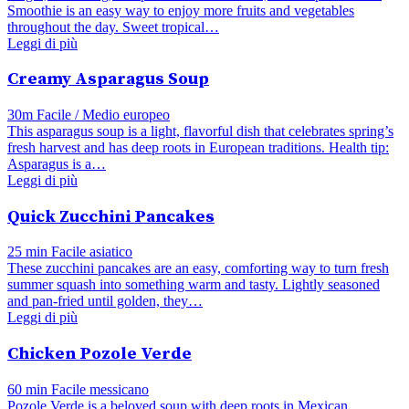
Smoothie is an easy way to enjoy more fruits and vegetables
throughout the day. Sweet tropical…
Leggi di più
Creamy Asparagus Soup
30m
Facile / Medio
europeo
This asparagus soup is a light, flavorful dish that celebrates spring’s
fresh harvest and has deep roots in European traditions. Health tip:
Asparagus is a…
Leggi di più
Quick Zucchini Pancakes
25 min
Facile
asiatico
These zucchini pancakes are an easy, comforting way to turn fresh
summer squash into something warm and tasty. Lightly seasoned
and pan‑fried until golden, they…
Leggi di più
Chicken Pozole Verde
60 min
Facile
messicano
Pozole Verde is a beloved soup with deep roots in Mexican