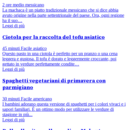
2 ore
medio
messicano
La machaca è un piatto tradizionale messicano che si dice abbia
avuto origine nella parte settentrionale del paese. Ora, ogni regione
ha il suo…
Leggi di più
Ciotola per la raccolta del tofu asiatico
45 minuti
Facile
asiatico
Questo pasto in una ciotola è perfetto per un pranzo o una cena
leggera e gustosa. Il tofu è dorato e leggermente croccante, poi
gettato in verdure perfettamente condite…
Leggi di più
Spaghetti vegetariani di primavera con
parmigiano
30 minuti
Facile
americano
I bambini adorano questa versione di spaghetti per i colori vivaci e i
sapori familiari. È un ottimo modo per utilizzare le verdure di
stagione in più...
Leggi di più