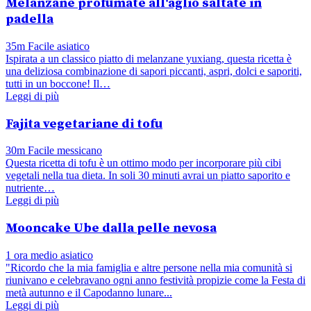
Melanzane profumate all'aglio saltate in
padella
35m
Facile
asiatico
Ispirata a un classico piatto di melanzane yuxiang, questa ricetta è
una deliziosa combinazione di sapori piccanti, aspri, dolci e saporiti,
tutti in un boccone! Il…
Leggi di più
Fajita vegetariane di tofu
30m
Facile
messicano
Questa ricetta di tofu è un ottimo modo per incorporare più cibi
vegetali nella tua dieta. In soli 30 minuti avrai un piatto saporito e
nutriente…
Leggi di più
Mooncake Ube dalla pelle nevosa
1 ora
medio
asiatico
"Ricordo che la mia famiglia e altre persone nella mia comunità si
riunivano e celebravano ogni anno festività propizie come la Festa di
metà autunno e il Capodanno lunare...
Leggi di più