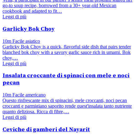
go-to soup recipe, borrowed from a 30+ year-old Mexican
cookbook and adapted to fit…
Leggi di più
Garlicky Bok Choy
10m
Facile
asiatico
Garlicky Bok Choy is a quick, flavorful side dish that pairs tender
blanched bok choy with a savory garlic sauce rich in umami. Bok
choy,…
Leggi di più
Insalata croccante di spinaci con mele e noci
pecan
10m
Facile
americano
Questo rinfrescante mix di spinacini, mele croccanti, noci pecan
croccanti e parmigiano saporito rende quest'insalata tanto nutriente
quanto deliziosa. Ricca di fibre,…
Leggi di più
Ceviche di gamberi del Nayarit