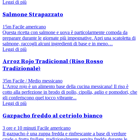
Leggi di più
Salmone Strapazzato
15m
Facile
americano
Questa ricetta con salmone e uova è particolarmente comoda da
preparare durante le giornate più impegnative. Apri una scatoletta di
salmone, raccogli alcuni ingredienti di base e in meno…
Leggi di più
Arroz Rojo Tradicional (Riso Rosso
Tradizionale)
35m
Facile / Medio
messicano
L'Arroz rojo è un alimento base della cucina messicana! Il riso è
cotto alla perfezione in brodo di pollo, cipolla, aglio e pomodori, che
gli conferiscono quel tocco vibrante...
Leggi di più
Gazpacho freddo al cetriolo bianco
3 ore e 10 minuti
Facile
americano
Il gazpacho è una zuppa fredda e rinfrescante a base di verdure
crude o frutta frullate, tradizionalmente servita fredda durante le