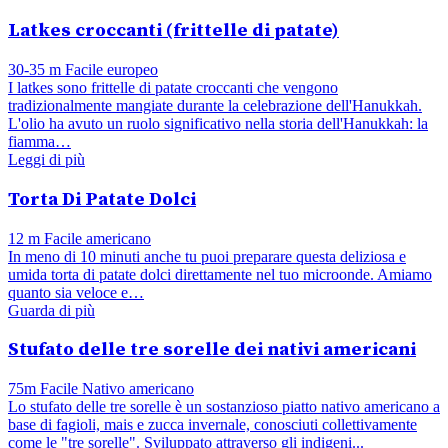
Latkes croccanti (frittelle di patate)
30-35 m
Facile
europeo
I latkes sono frittelle di patate croccanti che vengono
tradizionalmente mangiate durante la celebrazione dell'Hanukkah.
L'olio ha avuto un ruolo significativo nella storia dell'Hanukkah: la
fiamma…
Leggi di più
Torta Di Patate Dolci
12 m
Facile
americano
In meno di 10 minuti anche tu puoi preparare questa deliziosa e
umida torta di patate dolci direttamente nel tuo microonde. Amiamo
quanto sia veloce e…
Guarda di più
Stufato delle tre sorelle dei nativi americani
75m
Facile
Nativo americano
Lo stufato delle tre sorelle è un sostanzioso piatto nativo americano a
base di fagioli, mais e zucca invernale, conosciuti collettivamente
come le "tre sorelle". Sviluppato attraverso gli indigeni...