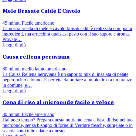
Mele Brasate Calde E Cavolo
45 minuti
Facile
americano
La nostra ricetta di mele e cavolo brasati caldi è realizzata con pochi
ingredienti, ma arricchirà qualsiasi pasto con il suo sapore e aroma.
Provate…
Leggi di più
Causa rellena peruviana
60 minuti
medio
latino americano
La Causa Rellena peruviana è un saporito mix di insalata di patate,
peperoncino e tonno. È perfetta da portare a un picnic o a un pranzo
in comune, e…
Leggi di più
Cena di riso al microonde facile e veloce
30 minuti
Facile
americano
Hai poco tempo? Prepara questa nutriente cena a base di riso nel tuo
microonde, senza bisogno di fornelli! Verdure fresche, surgelate o in
scatola sono tutte adatte a questo...