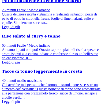
Pollo alla citronella con lime Makrut
25 minuti
Facile / Medio
asiatico
Questa deliziosa ricetta vietnamita è realizzata saltando i pezzi di
petto di pollo in citronella fresca, foglie di lime makrut, aglio e
cipolle. Si ottiene un succoso…
Leggi di più
Riso salato al curry e tonno
65 minuti
Facile / Medio
indiano
Amiamo i piatti one-pot! Questo saporito piatto di riso ha spezie e
aromi ispirati alla cucina indiana e conferisce al riso un bellissimo
colore vibrante. Il…
Leggi di più
Tacos di tonno leggermente in crosta
40 minuti
medio
messicano
Chi avrebbe mai pensato che il tonno in scatola potesse essere un
alimento così versatile? Queste polpette di tonno sono aromatizzate
alla perfezione con prezzemolo fresco, succo di limone, senape e
cipolle verdi,…
Leggi di più