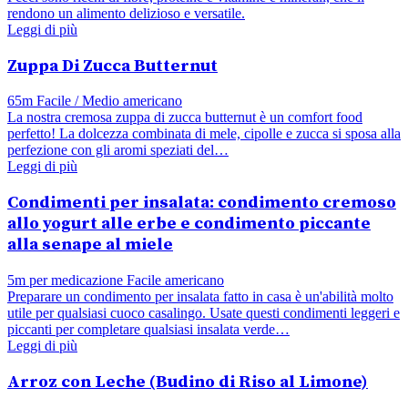
rendono un alimento delizioso e versatile.
Leggi di più
Zuppa Di Zucca Butternut
65m
Facile / Medio
americano
La nostra cremosa zuppa di zucca butternut è un comfort food
perfetto! La dolcezza combinata di mele, cipolle e zucca si sposa alla
perfezione con gli aromi speziati del…
Leggi di più
Condimenti per insalata: condimento cremoso
allo yogurt alle erbe e condimento piccante
alla senape al miele
5m per medicazione
Facile
americano
Preparare un condimento per insalata fatto in casa è un'abilità molto
utile per qualsiasi cuoco casalingo. Usate questi condimenti leggeri e
piccanti per completare qualsiasi insalata verde…
Leggi di più
Arroz con Leche (Budino di Riso al Limone)