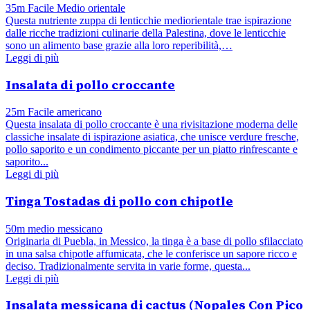
35m
Facile
Medio orientale
Questa nutriente zuppa di lenticchie mediorientale trae ispirazione
dalle ricche tradizioni culinarie della Palestina, dove le lenticchie
sono un alimento base grazie alla loro reperibilità,…
Leggi di più
Insalata di pollo croccante
25m
Facile
americano
Questa insalata di pollo croccante è una rivisitazione moderna delle
classiche insalate di ispirazione asiatica, che unisce verdure fresche,
pollo saporito e un condimento piccante per un piatto rinfrescante e
saporito...
Leggi di più
Tinga Tostadas di pollo con chipotle
50m
medio
messicano
Originaria di Puebla, in Messico, la tinga è a base di pollo sfilacciato
in una salsa chipotle affumicata, che le conferisce un sapore ricco e
deciso. Tradizionalmente servita in varie forme, questa...
Leggi di più
Insalata messicana di cactus (Nopales Con Pico