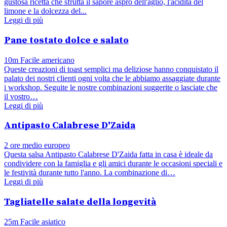
gustosa ricetta che sfrutta il sapore aspro dell'aglio, l'acidità del
limone e la dolcezza del...
Leggi di più
Pane tostato dolce e salato
10m
Facile
americano
Queste creazioni di toast semplici ma deliziose hanno conquistato il
palato dei nostri clienti ogni volta che le abbiamo assaggiate durante
i workshop. Seguite le nostre combinazioni suggerite o lasciate che
il vostro…
Leggi di più
Antipasto Calabrese D'Zaida
2 ore
medio
europeo
Questa salsa Antipasto Calabrese D'Zaida fatta in casa è ideale da
condividere con la famiglia e gli amici durante le occasioni speciali e
le festività durante tutto l'anno. La combinazione di…
Leggi di più
Tagliatelle salate della longevità
25m
Facile
asiatico