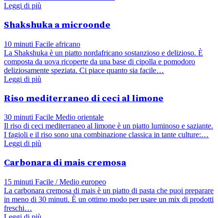
Leggi di più
Shakshuka a microonde
10 minuti
Facile
africano
La Shakshuka è un piatto nordafricano sostanzioso e delizioso. È
composta da uova ricoperte da una base di cipolla e pomodoro
deliziosamente speziata. Ci piace quanto sia facile…
Leggi di più
Riso mediterraneo di ceci al limone
30 minuti
Facile
Medio orientale
Il riso di ceci mediterraneo al limone è un piatto luminoso e saziante.
I fagioli e il riso sono una combinazione classica in tante culture:…
Leggi di più
Carbonara di mais cremosa
15 minuti
Facile / Medio
europeo
La carbonara cremosa di mais è un piatto di pasta che puoi preparare
in meno di 30 minuti. È un ottimo modo per usare un mix di prodotti
freschi…
Leggi di più