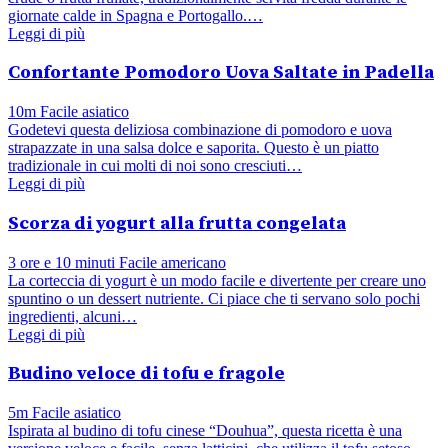
giornate calde in Spagna e Portogallo.…
Leggi di più
Confortante Pomodoro Uova Saltate in Padella
10m
Facile
asiatico
Godetevi questa deliziosa combinazione di pomodoro e uova
strapazzate in una salsa dolce e saporita. Questo è un piatto
tradizionale in cui molti di noi sono cresciuti…
Leggi di più
Scorza di yogurt alla frutta congelata
3 ore e 10 minuti
Facile
americano
La corteccia di yogurt è un modo facile e divertente per creare uno
spuntino o un dessert nutriente. Ci piace che ti servano solo pochi
ingredienti, alcuni…
Leggi di più
Budino veloce di tofu e fragole
5m
Facile
asiatico
Ispirata al budino di tofu cinese “Douhua”, questa ricetta è una