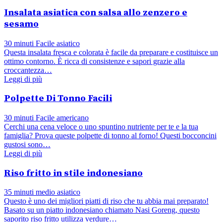
Insalata asiatica con salsa allo zenzero e
sesamo
30 minuti
Facile
asiatico
Questa insalata fresca e colorata è facile da preparare e costituisce un
ottimo contorno. È ricca di consistenze e sapori grazie alla
croccantezza…
Leggi di più
Polpette Di Tonno Facili
30 minuti
Facile
americano
Cerchi una cena veloce o uno spuntino nutriente per te e la tua
famiglia? Prova queste polpette di tonno al forno! Questi bocconcini
gustosi sono…
Leggi di più
Riso fritto in stile indonesiano
35 minuti
medio
asiatico
Questo è uno dei migliori piatti di riso che tu abbia mai preparato!
Basato su un piatto indonesiano chiamato Nasi Goreng, questo
saporito riso fritto utilizza verdure…