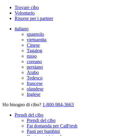
Trovare cibo
Volontario
Risorse per i partner
italiano
spagnolo
vietnamita
Cinese
Tagalog
russo
coreano
persiano
Arabo
Tedesco
francese
olandese
Inglese
Ho bisogno di cibo?
1-800-984-3663
Prendi del cibo
Prendi del cibo
Fai domanda per CalFresh
Pasti per bambini