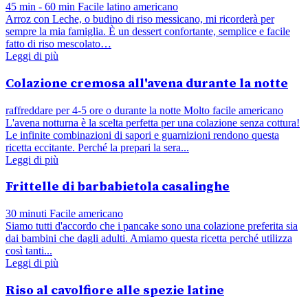
45 min - 60 min
Facile
latino americano
Arroz con Leche, o budino di riso messicano, mi ricorderà per
sempre la mia famiglia. È un dessert confortante, semplice e facile
fatto di riso mescolato…
Leggi di più
Colazione cremosa all'avena durante la notte
raffreddare per 4-5 ore o durante la notte
Molto facile
americano
L'avena notturna è la scelta perfetta per una colazione senza cottura!
Le infinite combinazioni di sapori e guarnizioni rendono questa
ricetta eccitante. Perché la prepari la sera...
Leggi di più
Frittelle di barbabietola casalinghe
30 minuti
Facile
americano
Siamo tutti d'accordo che i pancake sono una colazione preferita sia
dai bambini che dagli adulti. Amiamo questa ricetta perché utilizza
così tanti...
Leggi di più
Riso al cavolfiore alle spezie latine