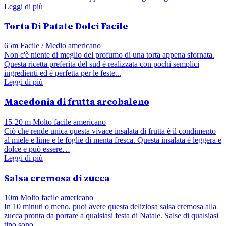
Leggi di più
Torta Di Patate Dolci Facile
65m
Facile / Medio
americano
Non c'è niente di meglio del profumo di una torta appena sfornata.
Questa ricetta preferita del sud è realizzata con pochi semplici
ingredienti ed è perfetta per le feste...
Leggi di più
Macedonia di frutta arcobaleno
15-20 m
Molto facile
americano
Ciò che rende unica questa vivace insalata di frutta è il condimento
al miele e lime e le foglie di menta fresca. Questa insalata è leggera e
dolce e può essere…
Leggi di più
Salsa cremosa di zucca
10m
Molto facile
americano
In 10 minuti o meno, puoi avere questa deliziosa salsa cremosa alla
zucca pronta da portare a qualsiasi festa di Natale. Salse di qualsiasi
tipo sono…