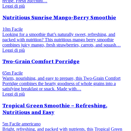
recipe. Fresh zucchini…
Leggi di più
Nutritious Sunrise Mango-Berry Smoothie
10m
Facile
Looking for a smoothie that’s naturally sweet, refreshing, and
packed with nutrition? This nutritious mango berry smoothie
combines juicy mango, fresh strawberries, carrots, and squash…
Leggi di più
Two-Grain Comfort Porridge
65m
Facile
Warm, nourishing, and easy to prepare, this Two-Grain Comfort
Porridge combines the hearty goodness of whole grains into a
satisfying breakfast or snack. Made with…
Leggi di più
Tropical Green Smoothie – Refreshing,
Nutritious and Easy
5m
Facile
americano
Bright, refreshing, and packed with nutrients, this Tropical Green