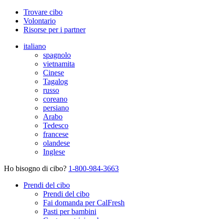
Trovare cibo
Volontario
Risorse per i partner
italiano
spagnolo
vietnamita
Cinese
Tagalog
russo
coreano
persiano
Arabo
Tedesco
francese
olandese
Inglese
Ho bisogno di cibo?
1-800-984-3663
Prendi del cibo
Prendi del cibo
Fai domanda per CalFresh
Pasti per bambini