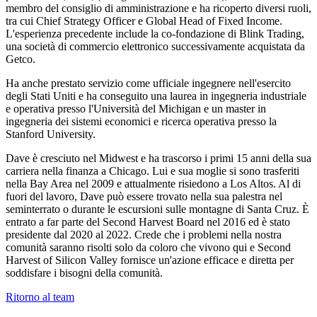
membro del consiglio di amministrazione e ha ricoperto diversi ruoli,
tra cui Chief Strategy Officer e Global Head of Fixed Income.
L'esperienza precedente include la co-fondazione di Blink Trading,
una società di commercio elettronico successivamente acquistata da
Getco.
Ha anche prestato servizio come ufficiale ingegnere nell'esercito
degli Stati Uniti e ha conseguito una laurea in ingegneria industriale
e operativa presso l'Università del Michigan e un master in
ingegneria dei sistemi economici e ricerca operativa presso la
Stanford University.
Dave è cresciuto nel Midwest e ha trascorso i primi 15 anni della sua
carriera nella finanza a Chicago. Lui e sua moglie si sono trasferiti
nella Bay Area nel 2009 e attualmente risiedono a Los Altos. Al di
fuori del lavoro, Dave può essere trovato nella sua palestra nel
seminterrato o durante le escursioni sulle montagne di Santa Cruz. È
entrato a far parte del Second Harvest Board nel 2016 ed è stato
presidente dal 2020 al 2022. Crede che i problemi nella nostra
comunità saranno risolti solo da coloro che vivono qui e Second
Harvest of Silicon Valley fornisce un'azione efficace e diretta per
soddisfare i bisogni della comunità.
Ritorno al team