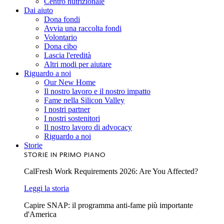
Centro nutrizionale
Dai aiuto
Dona fondi
Avvia una raccolta fondi
Volontario
Dona cibo
Lascia l'eredità
Altri modi per aiutare
Riguardo a noi
Our New Home
Il nostro lavoro e il nostro impatto
Fame nella Silicon Valley
I nostri partner
I nostri sostenitori
Il nostro lavoro di advocacy
Riguardo a noi
Storie
STORIE IN PRIMO PIANO
CalFresh Work Requirements 2026: Are You Affected?
Leggi la storia
Capire SNAP: il programma anti-fame più importante
d'America