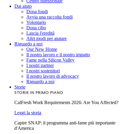
Centro nutrizionale
Dai aiuto
Dona fondi
Avvia una raccolta fondi
Volontario
Dona cibo
Lascia l'eredità
Altri modi per aiutare
Riguardo a noi
Our New Home
Il nostro lavoro e il nostro impatto
Fame nella Silicon Valley
I nostri partner
I nostri sostenitori
Il nostro lavoro di advocacy
Riguardo a noi
Storie
STORIE IN PRIMO PIANO
CalFresh Work Requirements 2026: Are You Affected?
Leggi la storia
Capire SNAP: il programma anti-fame più importante
d'America