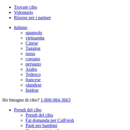
Trovare cibo
Volontario
Risorse per i partner
italiano
spagnolo
vietnamita
Cinese
Tagalog
russo
coreano
persiano
Arabo
Tedesco
francese
olandese
Inglese
Ho bisogno di cibo?
1-800-984-3663
Prendi del cibo
Prendi del cibo
Fai domanda per CalFresh
Pasti per bambini