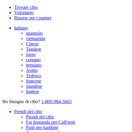
Trovare cibo
Volontario
Risorse per i partner
italiano
spagnolo
vietnamita
Cinese
Tagalog
russo
coreano
persiano
Arabo
Tedesco
francese
olandese
Inglese
Ho bisogno di cibo?
1-800-984-3663
Prendi del cibo
Prendi del cibo
Fai domanda per CalFresh
Pasti per bambini