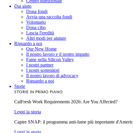
Centro nutrizionale
Dai aiuto
Dona fondi
Avvia una raccolta fondi
Volontario
Dona cibo
Lascia l'eredità
Altri modi per aiutare
Riguardo a noi
Our New Home
Il nostro lavoro e il nostro impatto
Fame nella Silicon Valley
I nostri partner
I nostri sostenitori
Il nostro lavoro di advocacy
Riguardo a noi
Storie
STORIE IN PRIMO PIANO
CalFresh Work Requirements 2026: Are You Affected?
Leggi la storia
Capire SNAP: il programma anti-fame più importante d'Ameri
Leggi la storia