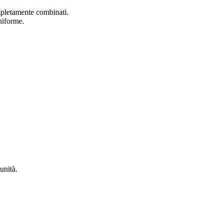
mpletamente combinati.
niforme.
unità.