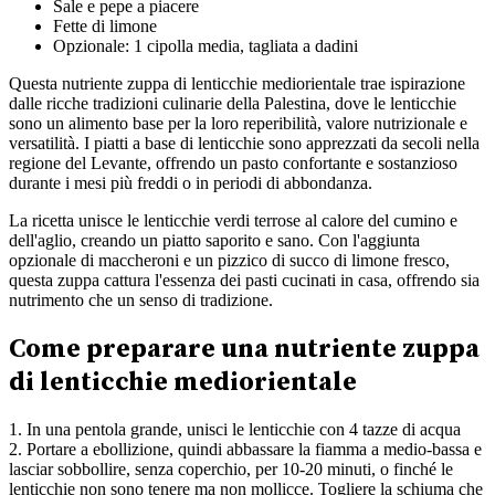
Sale e pepe a piacere
Fette di limone
Opzionale: 1 cipolla media, tagliata a dadini
Questa nutriente zuppa di lenticchie mediorientale trae ispirazione
dalle ricche tradizioni culinarie della Palestina, dove le lenticchie
sono un alimento base per la loro reperibilità, valore nutrizionale e
versatilità. I piatti a base di lenticchie sono apprezzati da secoli nella
regione del Levante, offrendo un pasto confortante e sostanzioso
durante i mesi più freddi o in periodi di abbondanza.
La ricetta unisce le lenticchie verdi terrose al calore del cumino e
dell'aglio, creando un piatto saporito e sano. Con l'aggiunta
opzionale di maccheroni e un pizzico di succo di limone fresco,
questa zuppa cattura l'essenza dei pasti cucinati in casa, offrendo sia
nutrimento che un senso di tradizione.
Come preparare una nutriente zuppa
di lenticchie mediorientale
1. In una pentola grande, unisci le lenticchie con 4 tazze di acqua
2. Portare a ebollizione, quindi abbassare la fiamma a medio-bassa e
lasciar sobbollire, senza coperchio, per 10-20 minuti, o finché le
lenticchie non sono tenere ma non mollicce. Togliere la schiuma che