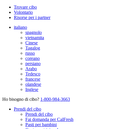
Trovare cibo
Volontario
Risorse per i partner
italiano
spagnolo
vietnamita
Cinese
Tagalog
russo
coreano
persiano
Arabo
Tedesco
francese
olandese
Inglese
Ho bisogno di cibo?
1-800-984-3663
Prendi del cibo
Prendi del cibo
Fai domanda per CalFresh
Pasti per bambini