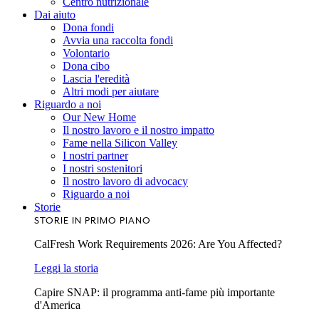
Centro nutrizionale
Dai aiuto
Dona fondi
Avvia una raccolta fondi
Volontario
Dona cibo
Lascia l'eredità
Altri modi per aiutare
Riguardo a noi
Our New Home
Il nostro lavoro e il nostro impatto
Fame nella Silicon Valley
I nostri partner
I nostri sostenitori
Il nostro lavoro di advocacy
Riguardo a noi
Storie
STORIE IN PRIMO PIANO
CalFresh Work Requirements 2026: Are You Affected?
Leggi la storia
Capire SNAP: il programma anti-fame più importante
d'America