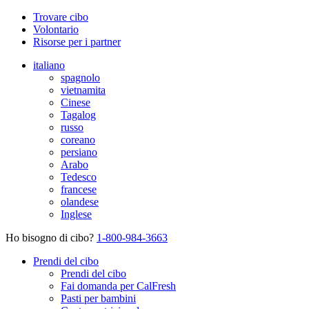
Trovare cibo
Volontario
Risorse per i partner
italiano
spagnolo
vietnamita
Cinese
Tagalog
russo
coreano
persiano
Arabo
Tedesco
francese
olandese
Inglese
Ho bisogno di cibo?
1-800-984-3663
Prendi del cibo
Prendi del cibo
Fai domanda per CalFresh
Pasti per bambini