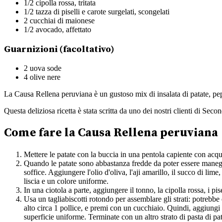
1/2 cipolla rossa, tritata
1/2 tazza di piselli e carote surgelati, scongelati
2 cucchiai di maionese
1/2 avocado, affettato
Guarnizioni (facoltativo)
2 uova sode
4 olive nere
La Causa Rellena peruviana è un gustoso mix di insalata di patate, pep
Questa deliziosa ricetta è stata scritta da uno dei nostri clienti di Seco
Come fare la Causa Rellena peruviana
Mettere le patate con la buccia in una pentola capiente con acqua
Quando le patate sono abbastanza fredde da poter essere maneggia
soffice. Aggiungere l'olio d'oliva, l'aji amarillo, il succo di li
liscia e un colore uniforme.
In una ciotola a parte, aggiungere il tonno, la cipolla rossa, i p
Usa un tagliabiscotti rotondo per assemblare gli strati: potrebbe 
alto circa 1 pollice, e premi con un cucchiaio. Quindi, aggiungi
superficie uniforme. Terminate con un altro strato di pasta di pa