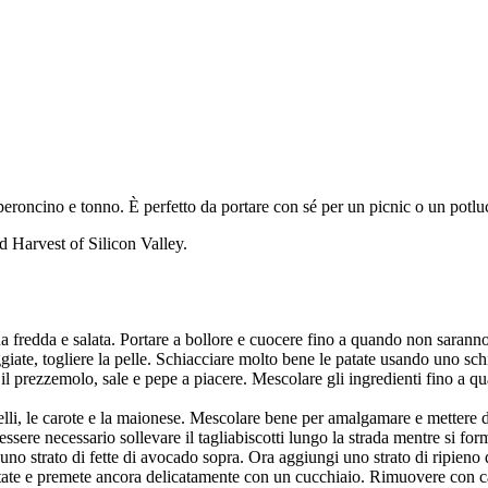
eroncino e tonno. È perfetto da portare con sé per un picnic o un potlu
nd Harvest of Silicon Valley.
 fredda e salata. Portare a bollore e cuocere fino a quando non saranno 
te, togliere la pelle. Schiacciare molto bene le patate usando uno schi
me, il prezzemolo, sale e pepe a piacere. Mescolare gli ingredienti fino a
iselli, le carote e la maionese. Mescolare bene per amalgamare e mettere d
essere necessario sollevare il tagliabiscotti lungo la strada mentre si for
 uno strato di fette di avocado sopra. Ora aggiungi uno strato di ripien
tate e premete ancora delicatamente con un cucchiaio. Rimuovere con caute