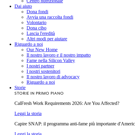
Centro nutrizionale
Dai aiuto
Dona fondi
Avvia una raccolta fondi
Volontario
Dona cibo
Lascia l'eredità
Altri modi per aiutare
Riguardo a noi
Our New Home
Il nostro lavoro e il nostro impatto
Fame nella Silicon Valley
I nostri partner
I nostri sostenitori
Il nostro lavoro di advocacy
Riguardo a noi
Storie
STORIE IN PRIMO PIANO
CalFresh Work Requirements 2026: Are You Affected?
Leggi la storia
Capire SNAP: il programma anti-fame più importante d'Ameri
Leggi la storia