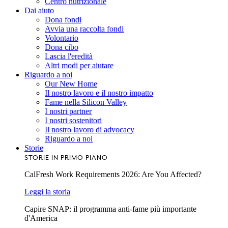
Centro nutrizionale
Dai aiuto
Dona fondi
Avvia una raccolta fondi
Volontario
Dona cibo
Lascia l'eredità
Altri modi per aiutare
Riguardo a noi
Our New Home
Il nostro lavoro e il nostro impatto
Fame nella Silicon Valley
I nostri partner
I nostri sostenitori
Il nostro lavoro di advocacy
Riguardo a noi
Storie
STORIE IN PRIMO PIANO
CalFresh Work Requirements 2026: Are You Affected?
Leggi la storia
Capire SNAP: il programma anti-fame più importante
d'America