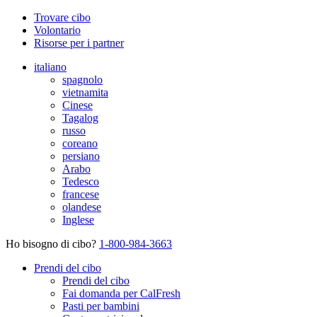
Trovare cibo
Volontario
Risorse per i partner
italiano
spagnolo
vietnamita
Cinese
Tagalog
russo
coreano
persiano
Arabo
Tedesco
francese
olandese
Inglese
Ho bisogno di cibo?
1-800-984-3663
Prendi del cibo
Prendi del cibo
Fai domanda per CalFresh
Pasti per bambini