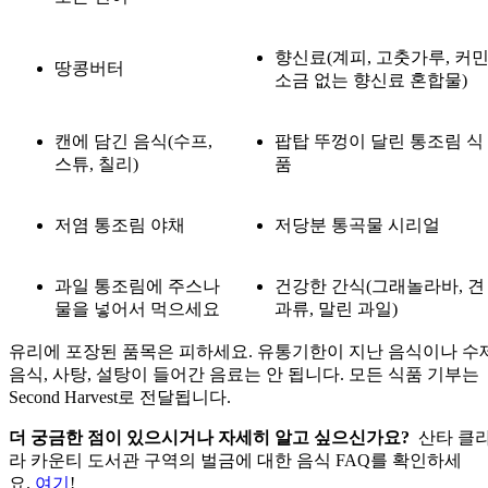
향신료(계피, 고춧가루, 커민
땅콩버터
소금 없는 향신료 혼합물)
캔에 담긴 음식(수프,
팝탑 뚜껑이 달린 통조림 식
스튜, 칠리)
품
저염 통조림 야채
저당분 통곡물 시리얼
과일 통조림에 주스나
건강한 간식(그래놀라바, 견
물을 넣어서 먹으세요
과류, 말린 과일)
유리에 포장된 품목은 피하세요. 유통기한이 지난 음식이나 수
음식, 사탕, 설탕이 들어간 음료는 안 됩니다. 모든 식품 기부는
Second Harvest로 전달됩니다.
더 궁금한 점이 있으시거나 자세히 알고 싶으신가요?
산타 클
라 카운티 도서관 구역의 벌금에 대한 음식 FAQ를 확인하세
요.
여기
!