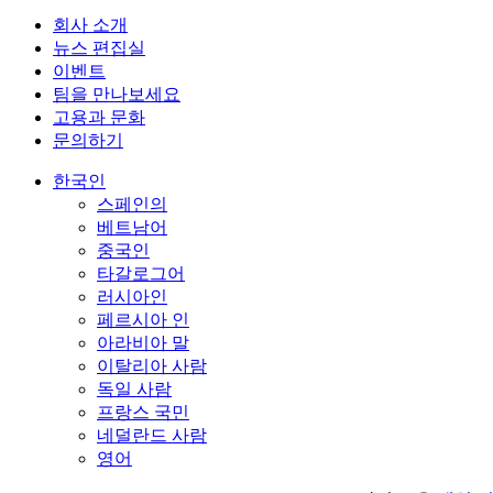
회사 소개
뉴스 편집실
이벤트
팀을 만나보세요
고용과 문화
문의하기
한국인
스페인의
베트남어
중국인
타갈로그어
러시아인
페르시아 인
아라비아 말
이탈리아 사람
독일 사람
프랑스 국민
네덜란드 사람
영어