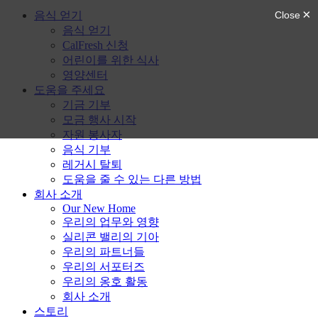
음식 얻기
음식 얻기
CalFresh 신청
어린이를 위한 식사
영양센터
도움을 주세요
기금 기부
모금 행사 시작
자원 봉사자
음식 기부
레거시 탈퇴
도움을 줄 수 있는 다른 방법
회사 소개
Our New Home
우리의 업무와 영향
실리콘 밸리의 기아
우리의 파트너들
우리의 서포터즈
우리의 옹호 활동
회사 소개
스토리