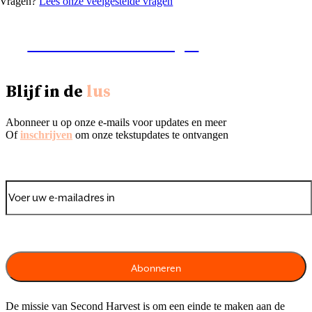
Vragen?
Lees onze veelgestelde vragen
Zoek naar verschuivingen
Blijf in de
lus
Abonneer u op onze e-mails voor updates en meer
Of
inschrijven
om onze tekstupdates te ontvangen
De missie van Second Harvest is om een einde te maken aan de