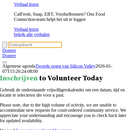
Verhaal lezen
CalFresh, Snap, EBT, Voedselbonnen? Ons Food
Connection-team helpt het uit te leggen
Verhaal lezen
bekijk alle verhalen
Doneer
Doneer
Algemene agenda
Tweede oogst van Silicon Valley
2026-01-
07T15:26:24-08:00
Inschrijven
to Volunteer Today
Gebruik de onderstaande vrijwilligerskalender om een datum, tijd en
locatie te selecteren die voor u past.
Please note, due to the high volume of activity, we are unable to
accommodate new requests for court-ordered community service. We
appreciate your understanding and encourage you to check back later
for updated availability.