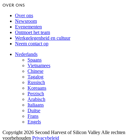
OVER ONS
Over ons
Newsroom
Evenementen
Ontmoet het team
Werkgelegenheid en cultuur
Neem contact op
Nederlands
Spaans
Vietnamees
Chinese
Tagalog
Russisch
Koreaans
Perzisch
Arabisch
Italiaans
Duitse
Frans
Engels
Copyright 2026 Second Harvest of Silicon Valley
Alle rechten
voorbehouden
Privacybeleid