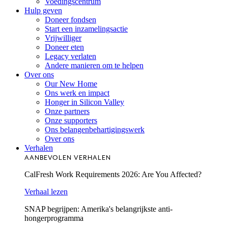
Voedingscentrum
Hulp geven
Doneer fondsen
Start een inzamelingsactie
Vrijwilliger
Doneer eten
Legacy verlaten
Andere manieren om te helpen
Over ons
Our New Home
Ons werk en impact
Honger in Silicon Valley
Onze partners
Onze supporters
Ons belangenbehartigingswerk
Over ons
Verhalen
AANBEVOLEN VERHALEN
CalFresh Work Requirements 2026: Are You Affected?
Verhaal lezen
SNAP begrijpen: Amerika's belangrijkste anti-
hongerprogramma