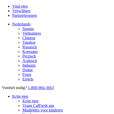
Vind eten
Vrijwilliger
Partnerbronnen
Nederlands
Spaans
Vietnamees
Chinese
Tagalog
Russisch
Koreaans
Perzisch
Arabisch
Italiaans
Duitse
Frans
Engels
Voedsel nodig?
1-800-984-3663
Krijg eten
Krijg eten
Vraag CalFresh aan
Maaltijden voor kinderen