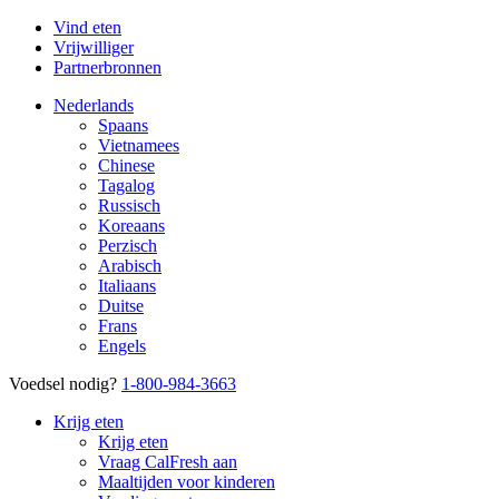
Vind eten
Vrijwilliger
Partnerbronnen
Nederlands
Spaans
Vietnamees
Chinese
Tagalog
Russisch
Koreaans
Perzisch
Arabisch
Italiaans
Duitse
Frans
Engels
Voedsel nodig?
1-800-984-3663
Krijg eten
Krijg eten
Vraag CalFresh aan
Maaltijden voor kinderen