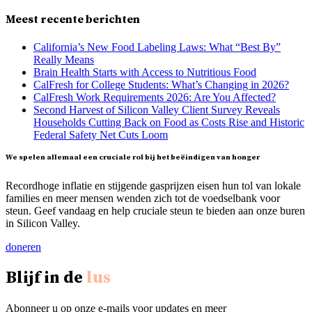
Meest recente berichten
California’s New Food Labeling Laws: What “Best By”
Really Means
Brain Health Starts with Access to Nutritious Food
CalFresh for College Students: What’s Changing in 2026?
CalFresh Work Requirements 2026: Are You Affected?
Second Harvest of Silicon Valley Client Survey Reveals
Households Cutting Back on Food as Costs Rise and Historic
Federal Safety Net Cuts Loom
We spelen allemaal een cruciale rol bij het beëindigen van honger
Recordhoge inflatie en stijgende gasprijzen eisen hun tol van lokale
families en meer mensen wenden zich tot de voedselbank voor
steun. Geef vandaag en help cruciale steun te bieden aan onze buren
in Silicon Valley.
doneren
Blijf in de
lus
Abonneer u op onze e-mails voor updates en meer