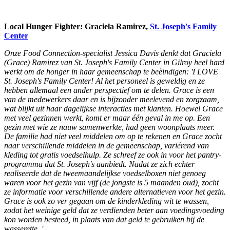
Local Hunger Fighter: Graciela Ramirez,
St. Joseph's Family
Center
Onze Food Connection-specialist Jessica Davis denkt dat Graciela
(Grace) Ramirez van St. Joseph's Family Center in Gilroy heel hard
werkt om de honger in haar gemeenschap te beëindigen: 'I LOVE
St. Joseph's Family Center! Al het personeel is geweldig en ze
hebben allemaal een ander perspectief om te delen. Grace is een
van de medewerkers daar en is bijzonder meelevend en zorgzaam,
wat blijkt uit haar dagelijkse interacties met klanten. Hoewel Grace
met veel gezinnen werkt, komt er maar één geval in me op. Een
gezin met wie ze nauw samenwerkte, had geen woonplaats meer.
De familie had niet veel middelen om op te rekenen en Grace zocht
naar verschillende middelen in de gemeenschap, variërend van
kleding tot gratis voedselhulp. Ze schreef ze ook in voor het pantry-
programma dat St. Joseph's aanbiedt. Nadat ze zich echter
realiseerde dat de tweemaandelijkse voedselboxen niet genoeg
waren voor het gezin van vijf (de jongste is 5 maanden oud), zocht
ze informatie voor verschillende andere alternatieven voor het gezin.
Grace is ook zo ver gegaan om de kinderkleding wit te wassen,
zodat het weinige geld dat ze verdienden beter aan voedingsvoeding
kon worden besteed, in plaats van dat geld te gebruiken bij de
wasserette. '