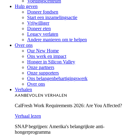
Voedingscentrum
Hulp geven
Doneer fondsen
Start een inzamelingsactie
Vrijwilliger
Doneer eten
Legacy verlaten
Andere manieren om te helpen
Over ons
Our New Home
Ons werk en impact
Honger in Silicon Valley
Onze partners
Onze supporters
Ons belangenbehartigingswerk
Over ons
Verhalen
AANBEVOLEN VERHALEN
CalFresh Work Requirements 2026: Are You Affected?
Verhaal lezen
SNAP begrijpen: Amerika's belangrijkste anti-
hongerprogramma