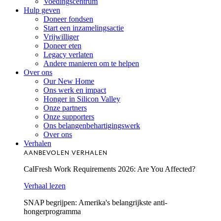
Voedingscentrum
Hulp geven
Doneer fondsen
Start een inzamelingsactie
Vrijwilliger
Doneer eten
Legacy verlaten
Andere manieren om te helpen
Over ons
Our New Home
Ons werk en impact
Honger in Silicon Valley
Onze partners
Onze supporters
Ons belangenbehartigingswerk
Over ons
Verhalen
AANBEVOLEN VERHALEN
CalFresh Work Requirements 2026: Are You Affected?
Verhaal lezen
SNAP begrijpen: Amerika's belangrijkste anti-
hongerprogramma