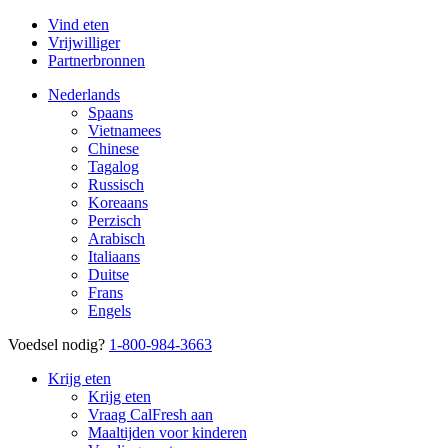
Vind eten
Vrijwilliger
Partnerbronnen
Nederlands
Spaans
Vietnamees
Chinese
Tagalog
Russisch
Koreaans
Perzisch
Arabisch
Italiaans
Duitse
Frans
Engels
Voedsel nodig?
1-800-984-3663
Krijg eten
Krijg eten
Vraag CalFresh aan
Maaltijden voor kinderen