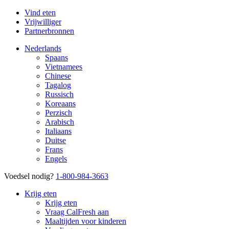
Vind eten
Vrijwilliger
Partnerbronnen
Nederlands
Spaans
Vietnamees
Chinese
Tagalog
Russisch
Koreaans
Perzisch
Arabisch
Italiaans
Duitse
Frans
Engels
Voedsel nodig?
1-800-984-3663
Krijg eten
Krijg eten
Vraag CalFresh aan
Maaltijden voor kinderen