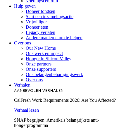
Voedingscentrum
Hulp geven
Doneer fondsen
Start een inzamelingsactie
Vrijwilliger
Doneer eten
Legacy verlaten
Andere manieren om te helpen
Over ons
Our New Home
Ons werk en impact
Honger in Silicon Valley
Onze partners
Onze supporters
Ons belangenbehartigingswerk
Over ons
Verhalen
AANBEVOLEN VERHALEN
CalFresh Work Requirements 2026: Are You Affected?
Verhaal lezen
SNAP begrijpen: Amerika's belangrijkste anti-
hongerprogramma