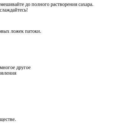
емешивайте до полного растворения сахара.
аслаждайтесь!
овых ложек патоки.
многое другое
овления
ществе.