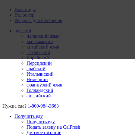
Найти еду
Волонтер
Ресурсы для партнеров
русский
испанский язык
вьетнамский
китайский язык
Тагальский
Корейский
Персидский
арабский
Итальянский
Немецкий
французкий язык
Голландский
английский
Нужна еда?
1-800-984-3663
Получить еду
Получить еду
Подать заявку на CalFresh
Детское питание