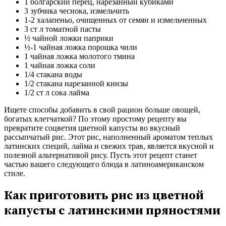
1 болгарский перец, нарезанный кубиками
3 зубчика чеснока, измельчить
1-2 халапеньо, очищенных от семян и измельченных
3 ст л томатной пасты
½ чайной ложки паприки
½-1 чайная ложка порошка чили
1 чайная ложка молотого тмина
1 чайная ложка соли
1/4 стакана воды
1/2 стакана нарезанной кинзы
1/2 ст л сока лайма
Ищете способы добавить в свой рацион больше овощей,
богатых клетчаткой? По этому простому рецепту вы
превратите соцветия цветной капусты во вкусный
рассыпчатый рис. Этот рис, наполненный ароматом теплых
латинских специй, лайма и свежих трав, является вкусной и
полезной альтернативой рису. Пусть этот рецепт станет
частью вашего следующего блюда в латиноамериканском
стиле.
Как приготовить рис из цветной
капусты с латинскими пряностями