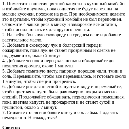
1. Поместите соцветия цветной капусты в кухонный комбайн
и взбивайте вручную, пока соцветия не будут нарезаны на
мелкие кусочки, похожие на рис. При необходимости делайте
это партиями, чтобы кухонный комбайн не был переполнен.
Отложите 4 чашки риса в миску и заморозьте все остатки,
чтобы использовать их для другого рецепта.
2. Нагрейте большую сковороду на среднем огне и добавьте
растительное масло.
3. Добавьте в сковороду лук и болгарский перец и
обжаривайте, пока лук не станет прозрачным и слегка не
подрумянится, около 5 минут.
4. Добавьте чеснок и перец халапеньо и обжаривайте до
появления аромата, около 1 минуты.
5. Добавьте томатную пасту, паприку, порошок чили, тмин и
соль. Перемешайте, чтобы все перемешалось, и готовьте около
1 минуты, чтобы специи прогрелись.
6. Добавьте рис для цветной капусты и воду и перемешайте,
чтобы цветная капуста была равномерно покрыта смесью
специй. Продолжайте обжаривать, периодически помешивая,
пока цветная капуста не прожарится и не станет сухой и
пушистой, около 5-7 минут.
7. Снимите с огня и добавьте кинзу и сок лайма. Подавать
немедленно. Наслаждаться!
Советы: