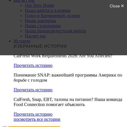
Насчет нас
Our New Home
Наша работа и влияние
Голод в Кремниевой долине
Наши партнеры
Наши сторонники
Наша пропагандистская работа
Насчет нас
Истории
ИЗБРАННЫЕ ИСТОРИИ
CalFresh Work Requirements 2026: Are You Affected?
Прочитать историю
Понимание SNAP: важнейшей программы Америки по
борьбе с голодом
Прочитать историю
CalFresh, Snap, EBT, талоны на питание? Наша команда
Food Connection помогает объяснить
Прочитать историю
посмотреть все истории