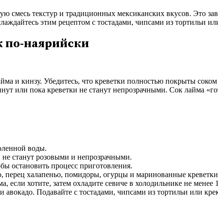
ую смесь текстур и традиционных мексиканских вкусов. Это за
лаждайтесь этим рецептом с тостадами, чипсами из тортильи ил
к по-наярийски
айма и кинзу. Убедитесь, что креветки полностью покрыты соком
инут или пока креветки не станут непрозрачными. Сок лайма «г
соленной воды.
и не станут розовыми и непрозрачными.
обы остановить процесс приготовления.
о, перец халапеньо, помидоры, огурцы и маринованные креветк
а, если хотите, затем охладите севиче в холодильнике не менее
и авокадо. Подавайте с тостадами, чипсами из тортильи или кре