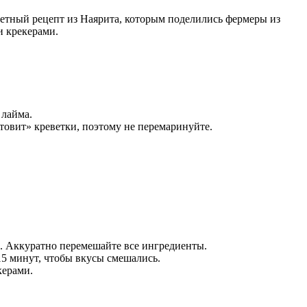
ветный рецепт из Наярита, которым поделились фермеры из
и крекерами.
 лайма.
отовит» креветки, поэтому не перемаринуйте.
и. Аккуратно перемешайте все ингредиенты.
 15 минут, чтобы вкусы смешались.
керами.