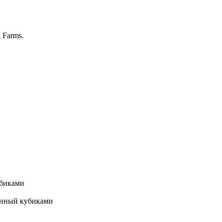
 Farms.
убиками
анный кубиками