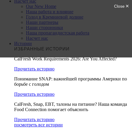
Насчет нас
Our New Home
Наша работа и влияние
Голод в Кремниевой долине
Наши партнеры
Наши сторонники
Наша пропагандистская работа
Насчет нас
Истории
ИЗБРАННЫЕ ИСТОРИИ
CalFresh Work Requirements 2026: Are You Affected?
Прочитать историю
Понимание SNAP: важнейшей программы Америки по
борьбе с голодом
Прочитать историю
CalFresh, Snap, EBT, талоны на питание? Наша команда
Food Connection помогает объяснить
Прочитать историю
посмотреть все истории