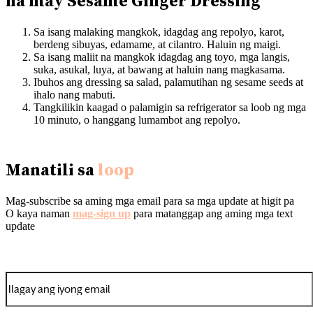
na may Sesame Ginger Dressing
Sa isang malaking mangkok, idagdag ang repolyo, karot,
berdeng sibuyas, edamame, at cilantro. Haluin ng maigi.
Sa isang maliit na mangkok idagdag ang toyo, mga langis,
suka, asukal, luya, at bawang at haluin nang magkasama.
Ibuhos ang dressing sa salad, palamutihan ng sesame seeds at
ihalo nang mabuti.
Tangkilikin kaagad o palamigin sa refrigerator sa loob ng mga
10 minuto, o hanggang lumambot ang repolyo.
Manatili sa
loop
Mag-subscribe sa aming mga email para sa mga update at higit pa
O kaya naman
mag-sign up
para matanggap ang aming mga text
update