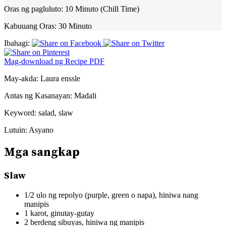
Oras ng pagluluto:
10 Minuto (Chill Time)
Kabuuang Oras:
30 Minuto
Ibahagi:
Mag-download ng Recipe PDF
May-akda:
Laura enssle
Antas ng Kasanayan:
Madali
Keyword:
salad, slaw
Lutuin:
Asyano
Mga sangkap
Slaw
1/2 ulo ng repolyo (purple, green o napa), hiniwa nang
manipis
1 karot, ginutay-gutay
2 berdeng sibuyas, hiniwa ng manipis