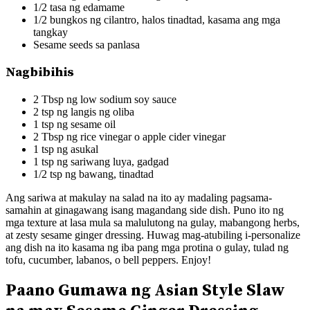
1/2 tasa ng edamame
1/2 bungkos ng cilantro, halos tinadtad, kasama ang mga
tangkay
Sesame seeds sa panlasa
Nagbibihis
2 Tbsp ng low sodium soy sauce
2 tsp ng langis ng oliba
1 tsp ng sesame oil
2 Tbsp ng rice vinegar o apple cider vinegar
1 tsp ng asukal
1 tsp ng sariwang luya, gadgad
1/2 tsp ng bawang, tinadtad
Ang sariwa at makulay na salad na ito ay madaling pagsama-
samahin at ginagawang isang magandang side dish. Puno ito ng
mga texture at lasa mula sa malulutong na gulay, mabangong herbs,
at zesty sesame ginger dressing. Huwag mag-atubiling i-personalize
ang dish na ito kasama ng iba pang mga protina o gulay, tulad ng
tofu, cucumber, labanos, o bell peppers. Enjoy!
Paano Gumawa ng Asian Style Slaw