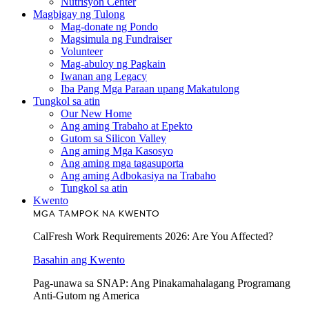
Nutrisyon Center
Magbigay ng Tulong
Mag-donate ng Pondo
Magsimula ng Fundraiser
Volunteer
Mag-abuloy ng Pagkain
Iwanan ang Legacy
Iba Pang Mga Paraan upang Makatulong
Tungkol sa atin
Our New Home
Ang aming Trabaho at Epekto
Gutom sa Silicon Valley
Ang aming Mga Kasosyo
Ang aming mga tagasuporta
Ang aming Adbokasiya na Trabaho
Tungkol sa atin
Kwento
MGA TAMPOK NA KWENTO
CalFresh Work Requirements 2026: Are You Affected?
Basahin ang Kwento
Pag-unawa sa SNAP: Ang Pinakamahalagang Programang
Anti-Gutom ng America