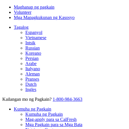
Maghanap ng pagkain
Volunteer
Mga Mapagkukunan ng Kasosyo
Tagalog
Espanyol
Vietnamese
Intsik
Russian
Koreano
Persian
Arabe
Italyano
Aleman
Pranses
Dutch
Ingles
Kailangan mo ng Pagkain?
1-800-984-3663
Kumuha ng Pagkain
Kumuha ng Pagkain
Mag-apply para sa CalFresh
Mga Pagkain para sa Mga Bata