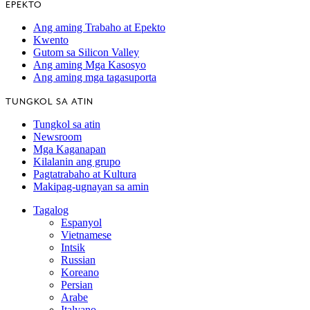
EPEKTO
Ang aming Trabaho at Epekto
Kwento
Gutom sa Silicon Valley
Ang aming Mga Kasosyo
Ang aming mga tagasuporta
TUNGKOL SA ATIN
Tungkol sa atin
Newsroom
Mga Kaganapan
Kilalanin ang grupo
Pagtatrabaho at Kultura
Makipag-ugnayan sa amin
Tagalog
Espanyol
Vietnamese
Intsik
Russian
Koreano
Persian
Arabe
Italyano