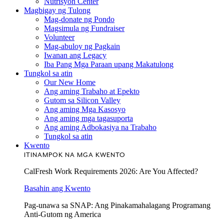
Nutrisyon Center
Magbigay ng Tulong
Mag-donate ng Pondo
Magsimula ng Fundraiser
Volunteer
Mag-abuloy ng Pagkain
Iwanan ang Legacy
Iba Pang Mga Paraan upang Makatulong
Tungkol sa atin
Our New Home
Ang aming Trabaho at Epekto
Gutom sa Silicon Valley
Ang aming Mga Kasosyo
Ang aming mga tagasuporta
Ang aming Adbokasiya na Trabaho
Tungkol sa atin
Kwento
ITINAMPOK NA MGA KWENTO
CalFresh Work Requirements 2026: Are You Affected?
Basahin ang Kwento
Pag-unawa sa SNAP: Ang Pinakamahalagang Programang
Anti-Gutom ng America