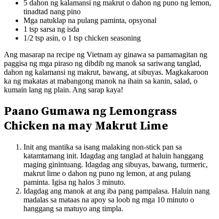
5 dahon ng kalamansi ng makrut o dahon ng puno ng lemon,
tinadtad nang pino
Mga natuklap na pulang paminta, opsyonal
1 tsp sarsa ng isda
1/2 tsp asin, o 1 tsp chicken seasoning
Ang masarap na recipe ng Vietnam ay ginawa sa pamamagitan ng
paggisa ng mga piraso ng dibdib ng manok sa sariwang tanglad,
dahon ng kalamansi ng makrut, bawang, at sibuyas. Magkakaroon
ka ng makatas at mabangong manok na ihain sa kanin, salad, o
kumain lang ng plain. Ang sarap kaya!
Paano Gumawa ng Lemongrass
Chicken na may Makrut Lime
Init ang mantika sa isang malaking non-stick pan sa
katamtamang init. Idagdag ang tanglad at haluin hanggang
maging ginintuang. Idagdag ang sibuyas, bawang, turmeric,
makrut lime o dahon ng puno ng lemon, at ang pulang
paminta. Igisa ng halos 3 minuto.
Idagdag ang manok at ang iba pang pampalasa. Haluin nang
madalas sa mataas na apoy sa loob ng mga 10 minuto o
hanggang sa matuyo ang timpla.