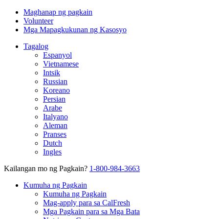
Maghanap ng pagkain
Volunteer
Mga Mapagkukunan ng Kasosyo
Tagalog
Espanyol
Vietnamese
Intsik
Russian
Koreano
Persian
Arabe
Italyano
Aleman
Pranses
Dutch
Ingles
Kailangan mo ng Pagkain?
1-800-984-3663
Kumuha ng Pagkain
Kumuha ng Pagkain
Mag-apply para sa CalFresh
Mga Pagkain para sa Mga Bata