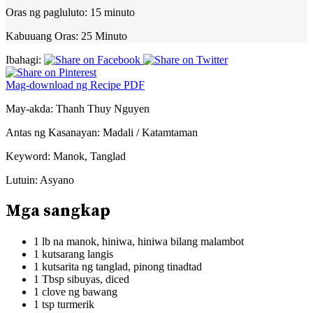
Oras ng pagluluto:
15 minuto
Kabuuang Oras:
25 Minuto
Ibahagi:
Mag-download ng Recipe PDF
May-akda:
Thanh Thuy Nguyen
Antas ng Kasanayan:
Madali / Katamtaman
Keyword:
Manok, Tanglad
Lutuin:
Asyano
Mga sangkap
1 lb na manok, hiniwa, hiniwa bilang malambot
1 kutsarang langis
1 kutsarita ng tanglad, pinong tinadtad
1 Tbsp sibuyas, diced
1 clove ng bawang
1 tsp turmerik