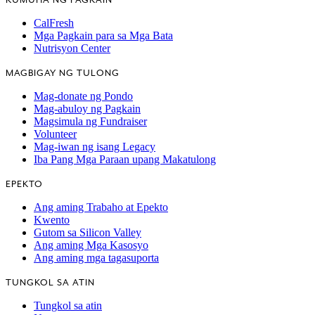
CalFresh
Mga Pagkain para sa Mga Bata
Nutrisyon Center
MAGBIGAY NG TULONG
Mag-donate ng Pondo
Mag-abuloy ng Pagkain
Magsimula ng Fundraiser
Volunteer
Mag-iwan ng isang Legacy
Iba Pang Mga Paraan upang Makatulong
EPEKTO
Ang aming Trabaho at Epekto
Kwento
Gutom sa Silicon Valley
Ang aming Mga Kasosyo
Ang aming mga tagasuporta
TUNGKOL SA ATIN
Tungkol sa atin