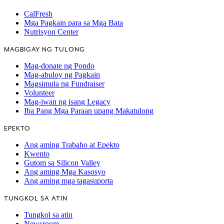
CalFresh
Mga Pagkain para sa Mga Bata
Nutrisyon Center
MAGBIGAY NG TULONG
Mag-donate ng Pondo
Mag-abuloy ng Pagkain
Magsimula ng Fundraiser
Volunteer
Mag-iwan ng isang Legacy
Iba Pang Mga Paraan upang Makatulong
EPEKTO
Ang aming Trabaho at Epekto
Kwento
Gutom sa Silicon Valley
Ang aming Mga Kasosyo
Ang aming mga tagasuporta
TUNGKOL SA ATIN
Tungkol sa atin
Newsroom