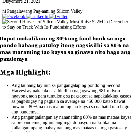
Disyembre 21, 2021
ni Pangalawang Pag-aani ng Silicon Valley
Dapat makalikom ng 80% ang food bank sa mga
pondo habang patuloy itong nagsisilbi sa 80% na
mas maraming tao kaysa sa ginawa nito bago ang
pandemya
Mga Highlight:
Ang taunang layunin sa pangangalap ng pondo ng Second
Harvest ay nakatakda sa hindi pa nagagawang $81 milyon
ngayong taon para tumulong sa pagsagot sa napakalaking gastos
sa pagbibigay ng pagkain sa average na 450,000 katao bawat
buwan – 80% na mas maraming tao kaysa sa naihatid nito bago
ang pandemya
Ang pangangailangan ay nananatiling 80% na mas mataas kaysa
sa prepandemic, ngunit ang mga donasyon na kritikal na
kailangan upang mabayaran ang mas mataas na mga gastos ay