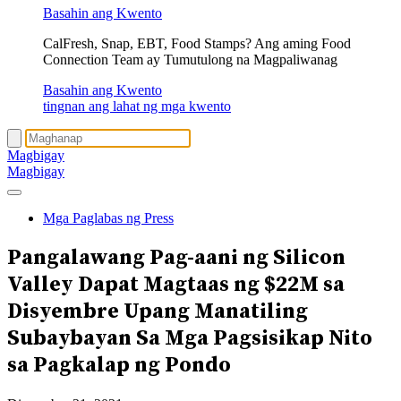
Basahin ang Kwento
CalFresh, Snap, EBT, Food Stamps? Ang aming Food
Connection Team ay Tumutulong na Magpaliwanag
Basahin ang Kwento
tingnan ang lahat ng mga kwento
Magbigay
Magbigay
Mga Paglabas ng Press
Pangalawang Pag-aani ng Silicon
Valley
Dapat Magtaas ng $22M sa
Disyembre
Upang Manatiling
Subaybayan Sa Mga Pagsisikap Nito
sa Pagkalap ng Pondo