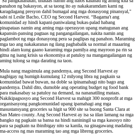
"Sa pangkalahatan, tinataas namin ang halos kalahati ng aming kita sa
panahon ng bakasyon, at sa taong ito ay nakakaramdam kami ng
karagdagang presyon dahil bumagal ang mga donasyong pinansyal,"
sabi ni Leslie Bacho, CEO ng Second Harvest. “Bagama't ang
komunidad ay hindi kapani-paniwalang bukas-palad habang
pinapataas namin ang aming mga operasyon upang matugunan ang
kapansin-pansing pagtaas ng pangangailangan, nakita namin ang
paglambot ng mga donasyong pera sa paglipas ng panahon. Maraming
mga tao ang nakakaranas ng ilang pagbabalik sa normal at maaaring
hindi alam kung gaano karaming mga pamilya ang mayroon pa rin sa
gitna ng isang krisis sa ekonomiya at patuloy na mangangailangan ng
aming tulong sa mga darating na taon.
Mula nang magsimula ang pandemya, ang Second Harvest ay
nagbigay ng humigit-kumulang 12 milyong libra ng pagkain sa
komunidad bawat buwan, na doble sa ipinamahagi nito bago ang
pandemya. Dahil dito, dumoble ang operating budget ng food bank
para makasabay sa patuloy na demand, na nananatiling mataas.
Nakikipagsosyo ang Second Harvest sa mahigit 300 nonprofit at mga
organisasyong pangkomunidad upang ipamahagi ang mga
masustansyang groceries sa higit sa 900 site sa buong Santa Clara at
San Mateo county. Ang Second Harvest ay isa sa iilan lamang na mga
bangko ng pagkain sa bansa na hindi naniningil sa mga kasosyo nito
para sa pagkain na ibinibigay nito sa kanila, na ginagawang madaling
ma-access ng mas maraming tao ang mga libreng groceries.