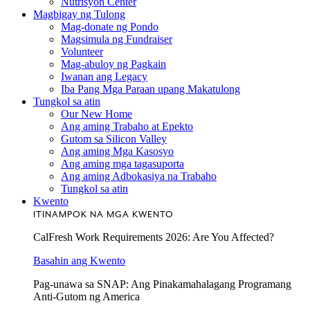
Nutrisyon Center
Magbigay ng Tulong
Mag-donate ng Pondo
Magsimula ng Fundraiser
Volunteer
Mag-abuloy ng Pagkain
Iwanan ang Legacy
Iba Pang Mga Paraan upang Makatulong
Tungkol sa atin
Our New Home
Ang aming Trabaho at Epekto
Gutom sa Silicon Valley
Ang aming Mga Kasosyo
Ang aming mga tagasuporta
Ang aming Adbokasiya na Trabaho
Tungkol sa atin
Kwento
ITINAMPOK NA MGA KWENTO
CalFresh Work Requirements 2026: Are You Affected?
Basahin ang Kwento
Pag-unawa sa SNAP: Ang Pinakamahalagang Programang
Anti-Gutom ng America