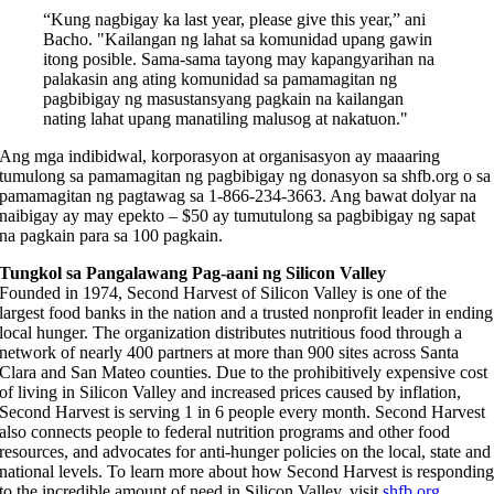
“Kung nagbigay ka last year, please give this year,” ani
Bacho. "Kailangan ng lahat sa komunidad upang gawin
itong posible. Sama-sama tayong may kapangyarihan na
palakasin ang ating komunidad sa pamamagitan ng
pagbibigay ng masustansyang pagkain na kailangan
nating lahat upang manatiling malusog at nakatuon."
Ang mga indibidwal, korporasyon at organisasyon ay maaaring
tumulong sa pamamagitan ng pagbibigay ng donasyon sa shfb.org o sa
pamamagitan ng pagtawag sa 1-866-234-3663. Ang bawat dolyar na
naibigay ay may epekto – $50 ay tumutulong sa pagbibigay ng sapat
na pagkain para sa 100 pagkain.
Tungkol sa Pangalawang Pag-aani ng Silicon Valley
Founded in 1974, Second Harvest of Silicon Valley is one of the
largest food banks in the nation and a trusted nonprofit leader in ending
local hunger. The organization distributes nutritious food through a
network of nearly 400 partners at more than 900 sites across Santa
Clara and San Mateo counties. Due to the prohibitively expensive cost
of living in Silicon Valley and increased prices caused by inflation,
Second Harvest is serving 1 in 6 people every month. Second Harvest
also connects people to federal nutrition programs and other food
resources, and advocates for anti-hunger policies on the local, state and
national levels. To learn more about how Second Harvest is respondin
to the incredible amount of need in Silicon Valley, visit
shfb.org
.