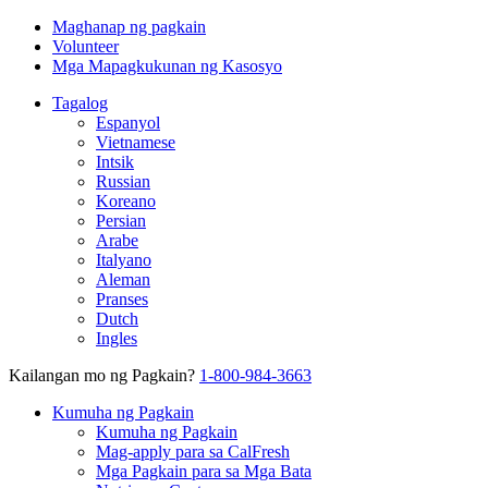
Maghanap ng pagkain
Volunteer
Mga Mapagkukunan ng Kasosyo
Tagalog
Espanyol
Vietnamese
Intsik
Russian
Koreano
Persian
Arabe
Italyano
Aleman
Pranses
Dutch
Ingles
Kailangan mo ng Pagkain?
1-800-984-3663
Kumuha ng Pagkain
Kumuha ng Pagkain
Mag-apply para sa CalFresh
Mga Pagkain para sa Mga Bata