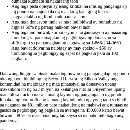
bumagal kumpara sa nakaraang taon
Ang mga pista opisyal ay isang kritikal na oras ng pangangalap
ng pondo na nagdadala ng malaking bahagi ng kita sa
pagpapatakbo ng food bank para sa taon.
Ang mga donasyon mula sa mga indibidwal ay bumubuo ng
higit sa 60% ng perang nalikom bawat taon
Ang mga indibidwal, korporasyon at organisasyon ay maaaring
tumulong sa pamamagitan ng pagbibigay ng donasyon sa
shfb.org o sa pamamagitan ng pagtawag sa 1-866-234-3663.
Ang bawat dolyar na naibigay ay may epekto – $50 ay
tumutulong sa pagbibigay ng sapat na pagkain para sa 100
pagkain.
Dalawang linggo sa pinakamalaking buwan ng pangangalap ng pondo
nito ng taon, hinihiling ng Second Harvest ng Silicon Valley ang
komunidad na magbigay ng mga pinansiyal na donasyon upang
makalikom ito ng $22 milyon na kailangan nito sa Disyembre upang
manatili sa track para sa taunang layunin ng pangangalap ng pondo.
Itinakda ng nonprofit ang taunang layunin nito ngayong taon sa hindi
pa naganap na $81 milyon para makatulong na mabawi ang tumaas na
gastos sa pagbibigay ng pagkain sa average na 450,000 katao bawat
buwan – 80% na mas maraming tao kaysa sa naihatid nito bago ang
pandemya