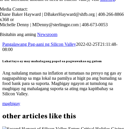
Media Contact:
Diane Baker Hayward | DBakerHayward@shfb.org | 408-266-8866
x368 or
Michelle Denny | MDenny@sterlingpr.com | 408-673-0053‬
Bisitahin ang aming
Newsroom
Pangalawang Pag-aani ng Silicon Valley
2022-02-25T21:11:48-
08:00
Lahat tayo ay may mahalagang papel sa pagwawakas ng gutom
Ang naitalang mataas na inflation at tumataas na presyo ng gas ay
nagpapahirap sa mga lokal na pamilya at higit pa ang bumaling sa
food bank para sa suporta. Magbigay ngayon at tumulong na
magbigay ng mahalagang suporta sa ating mga kapitbahay sa
Silicon Valley.
magbigay
other
articles
like this