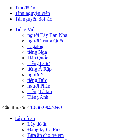
Tìm đồ ăn
Tình nguyện viên
Tài nguyên đối tác
Tiếng Việt
người Tây Ban Nha
người Trung Quốc
Tagalog
tiếng Nga
Hàn Quốc
Tiếng ba tư
tiếng Ả Rập
người Ý
tiếng Đức
người Pháp
Tiếng hà lan
Tiếng Anh
Cần thức ăn?
1-800-984-3663
Lấy đồ ăn
Lấy đồ ăn
Đăng ký CalFresh
Bữa ăn cho trẻ em