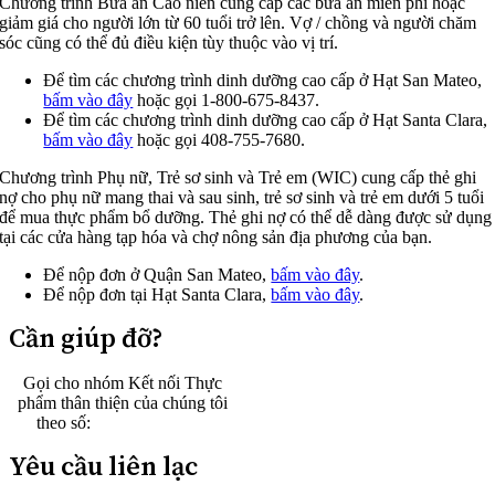
Chương trình Bữa ăn Cao niên cung cấp các bữa ăn miễn phí hoặc
giảm giá cho người lớn từ 60 tuổi trở lên. Vợ / chồng và người chăm
sóc cũng có thể đủ điều kiện tùy thuộc vào vị trí.
Để tìm các chương trình dinh dưỡng cao cấp ở Hạt San Mateo,
bấm vào đây
hoặc gọi 1-800-675-8437.
Để tìm các chương trình dinh dưỡng cao cấp ở Hạt Santa Clara,
bấm vào đây
hoặc gọi 408-755-7680.
Chương trình Phụ nữ, Trẻ sơ sinh và Trẻ em (WIC) cung cấp thẻ ghi
nợ cho phụ nữ mang thai và sau sinh, trẻ sơ sinh và trẻ em dưới 5 tuổi
để mua thực phẩm bổ dưỡng. Thẻ ghi nợ có thể dễ dàng được sử dụng
tại các cửa hàng tạp hóa và chợ nông sản địa phương của bạn.
Để nộp đơn ở Quận San Mateo,
bấm vào đây
.
Để nộp đơn tại Hạt Santa Clara,
bấm vào đây
.
Cần giúp đỡ?
Gọi cho nhóm Kết nối Thực
phẩm thân thiện của chúng tôi
theo số:
1-800-984-3663
Yêu cầu liên lạc