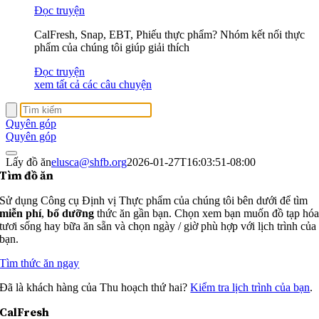
Đọc truyện
CalFresh, Snap, EBT, Phiếu thực phẩm? Nhóm kết nối thực
phẩm của chúng tôi giúp giải thích
Đọc truyện
xem tất cả các câu chuyện
Quyên góp
Quyên góp
Lấy đồ ăn
elusca@shfb.org
2026-01-27T16:03:51-08:00
Tìm đồ ăn
Sử dụng Công cụ Định vị Thực phẩm của chúng tôi bên dưới để tìm
miễn phí
,
bổ dưỡng
thức ăn gần bạn. Chọn xem bạn muốn đồ tạp hó
tươi sống hay bữa ăn sẵn và chọn ngày / giờ phù hợp với lịch trình của
bạn.
Tìm thức ăn ngay
Đã là khách hàng của Thu hoạch thứ hai?
Kiểm tra lịch trình của bạn
.
CalFresh