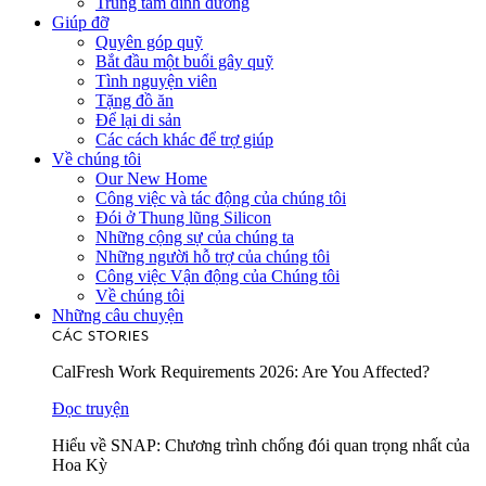
Trung tâm dinh dưỡng
Giúp đỡ
Quyên góp quỹ
Bắt đầu một buổi gây quỹ
Tình nguyện viên
Tặng đồ ăn
Để lại di sản
Các cách khác để trợ giúp
Về chúng tôi
Our New Home
Công việc và tác động của chúng tôi
Đói ở Thung lũng Silicon
Những cộng sự của chúng ta
Những người hỗ trợ của chúng tôi
Công việc Vận động của Chúng tôi
Về chúng tôi
Những câu chuyện
CÁC STORIES
CalFresh Work Requirements 2026: Are You Affected?
Đọc truyện
Hiểu về SNAP: Chương trình chống đói quan trọng nhất của
Hoa Kỳ