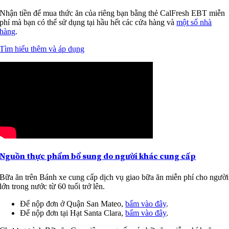
Nhận tiền để mua thức ăn của riêng bạn bằng thẻ CalFresh EBT miễn
phí mà bạn có thể sử dụng tại hầu hết các cửa hàng và
một số nhà
hàng
.
Tìm hiểu thêm và áp dụng
Nguồn thực phẩm bổ sung do người khác cung cấp
Bữa ăn trên Bánh xe cung cấp dịch vụ giao bữa ăn miễn phí cho người
lớn trong nước từ 60 tuổi trở lên.
Để nộp đơn ở Quận San Mateo,
bấm vào đây
.
Để nộp đơn tại Hạt Santa Clara,
bấm vào đây
.