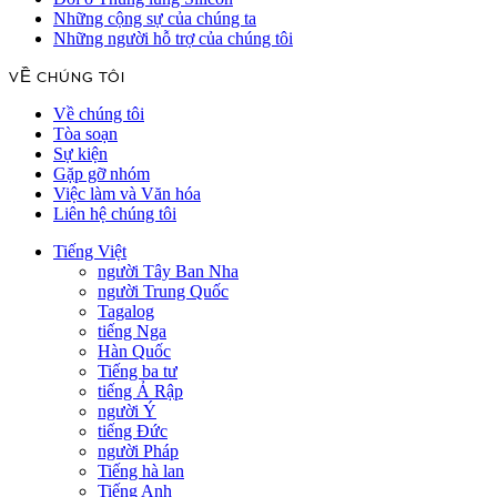
Những cộng sự của chúng ta
Những người hỗ trợ của chúng tôi
VỀ CHÚNG TÔI
Về chúng tôi
Tòa soạn
Sự kiện
Gặp gỡ nhóm
Việc làm và Văn hóa
Liên hệ chúng tôi
Tiếng Việt
người Tây Ban Nha
người Trung Quốc
Tagalog
tiếng Nga
Hàn Quốc
Tiếng ba tư
tiếng Ả Rập
người Ý
tiếng Đức
người Pháp
Tiếng hà lan
Tiếng Anh