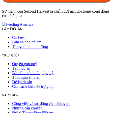
Sứ mệnh của Second Harvest là chấm dứt nạn đói trong cộng đồng
của chúng ta.
LẤY ĐỒ ĂN
CalFresh
Bữa ăn cho trẻ em
Trung tâm dinh dưỡng
TRỢ GIÚP
Quyên góp quỹ
Tặng đồ ăn
Bắt đầu một buổi gây quỹ
Tình nguyện viên
Để lại di sản
Các cách khác để trợ giúp
VA CHẠM
Công việc và tác động của chúng tôi
Những câu chuyện
Đói ở Thung lũng Silicon