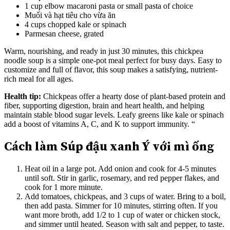
1 cup elbow macaroni pasta or small pasta of choice
Muối và hạt tiêu cho vừa ăn
4 cups chopped kale or spinach
Parmesan cheese, grated
Warm, nourishing, and ready in just 30 minutes, this chickpea
noodle soup is a simple one-pot meal perfect for busy days. Easy to
customize and full of flavor, this soup makes a satisfying, nutrient-
rich meal for all ages.
Health tip:
Chickpeas offer a hearty dose of plant-based protein and
fiber, supporting digestion, brain and heart health, and helping
maintain stable blood sugar levels. Leafy greens like kale or spinach
add a boost of vitamins A, C, and K to support immunity. “
Cách làm Súp đậu xanh Ý với mì ống
Heat oil in a large pot. Add onion and cook for 4-5 minutes
until soft. Stir in garlic, rosemary, and red pepper flakes, and
cook for 1 more minute.
Add tomatoes, chickpeas, and 3 cups of water. Bring to a boil,
then add pasta. Simmer for 10 minutes, stirring often. If you
want more broth, add 1/2 to 1 cup of water or chicken stock,
and simmer until heated. Season with salt and pepper, to taste.