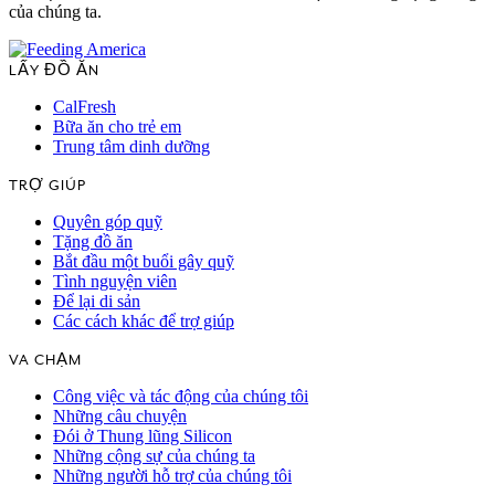
của chúng ta.
LẤY ĐỒ ĂN
CalFresh
Bữa ăn cho trẻ em
Trung tâm dinh dưỡng
TRỢ GIÚP
Quyên góp quỹ
Tặng đồ ăn
Bắt đầu một buổi gây quỹ
Tình nguyện viên
Để lại di sản
Các cách khác để trợ giúp
VA CHẠM
Công việc và tác động của chúng tôi
Những câu chuyện
Đói ở Thung lũng Silicon
Những cộng sự của chúng ta
Những người hỗ trợ của chúng tôi