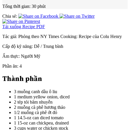
Tổng thời gian:
30 phút
Chia sẻ:
Tải xuống Recipe PDF
Tác giả:
Phỏng theo NY Times Cooking: Recipe của Colu Henry
Cấp độ kỹ năng:
Dễ / Trung bình
Ẩm thực:
Người Mỹ
Phần ăn:
4
Thành phần
3 muỗng canh dầu ô liu
1 medium yellow onion, diced
2 tép tỏi băm nhuyễn
2 muỗng cà phê hương thảo
1/2 muỗng cà phê ớt đỏ
1 14.5-oz can diced tomato
1 15-oz can chickpea, drained
3 cups water or chicken stock