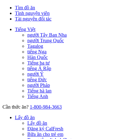
Tìm đồ ăn
Tình nguyện viên
Tài nguyên đối tác
Tiếng Việt
người Tây Ban Nha
người Trung Quốc
Tagalog
tiếng Nga
Hàn Quốc
Tiếng ba tư
tiếng Ả Rập
người Ý
tiếng Đức
người Pháp
Tiếng hà lan
Tiếng Anh
Cần thức ăn?
1-800-984-3663
Lấy đồ ăn
Lấy đồ ăn
Đăng ký CalFresh
Bữa ăn cho trẻ em