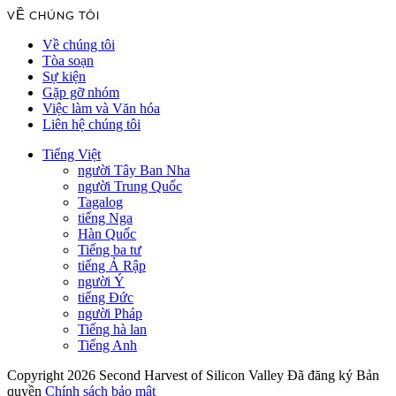
VỀ CHÚNG TÔI
Về chúng tôi
Tòa soạn
Sự kiện
Gặp gỡ nhóm
Việc làm và Văn hóa
Liên hệ chúng tôi
Tiếng Việt
người Tây Ban Nha
người Trung Quốc
Tagalog
tiếng Nga
Hàn Quốc
Tiếng ba tư
tiếng Ả Rập
người Ý
tiếng Đức
người Pháp
Tiếng hà lan
Tiếng Anh
Copyright 2026 Second Harvest of Silicon Valley
Đã đăng ký Bản
quyền
Chính sách bảo mật