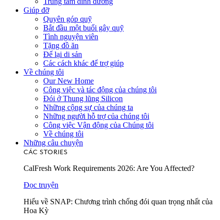
Trung tâm dinh dưỡng
Giúp đỡ
Quyên góp quỹ
Bắt đầu một buổi gây quỹ
Tình nguyện viên
Tặng đồ ăn
Để lại di sản
Các cách khác để trợ giúp
Về chúng tôi
Our New Home
Công việc và tác động của chúng tôi
Đói ở Thung lũng Silicon
Những cộng sự của chúng ta
Những người hỗ trợ của chúng tôi
Công việc Vận động của Chúng tôi
Về chúng tôi
Những câu chuyện
CÁC STORIES
CalFresh Work Requirements 2026: Are You Affected?
Đọc truyện
Hiểu về SNAP: Chương trình chống đói quan trọng nhất của
Hoa Kỳ