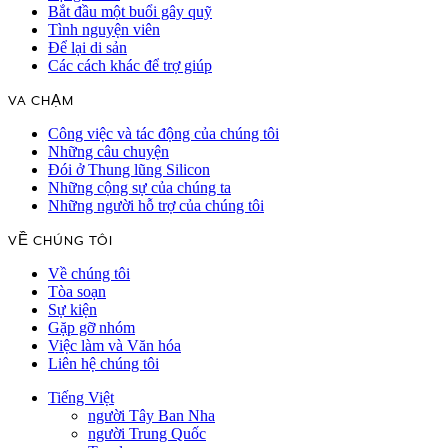
Bắt đầu một buổi gây quỹ
Tình nguyện viên
Để lại di sản
Các cách khác để trợ giúp
VA CHẠM
Công việc và tác động của chúng tôi
Những câu chuyện
Đói ở Thung lũng Silicon
Những cộng sự của chúng ta
Những người hỗ trợ của chúng tôi
VỀ CHÚNG TÔI
Về chúng tôi
Tòa soạn
Sự kiện
Gặp gỡ nhóm
Việc làm và Văn hóa
Liên hệ chúng tôi
Tiếng Việt
người Tây Ban Nha
người Trung Quốc