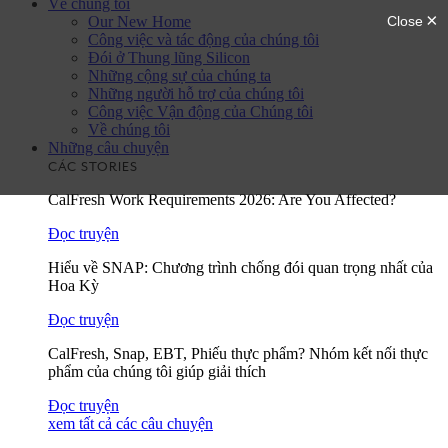
Về chúng tôi
Our New Home
Công việc và tác động của chúng tôi
Đói ở Thung lũng Silicon
Những cộng sự của chúng ta
Những người hỗ trợ của chúng tôi
Công việc Vận động của Chúng tôi
Về chúng tôi
Những câu chuyện
CÁC STORIES
CalFresh Work Requirements 2026: Are You Affected?
Đọc truyện
Hiểu về SNAP: Chương trình chống đói quan trọng nhất của
Hoa Kỳ
Đọc truyện
CalFresh, Snap, EBT, Phiếu thực phẩm? Nhóm kết nối thực
phẩm của chúng tôi giúp giải thích
Đọc truyện
xem tất cả các câu chuyện