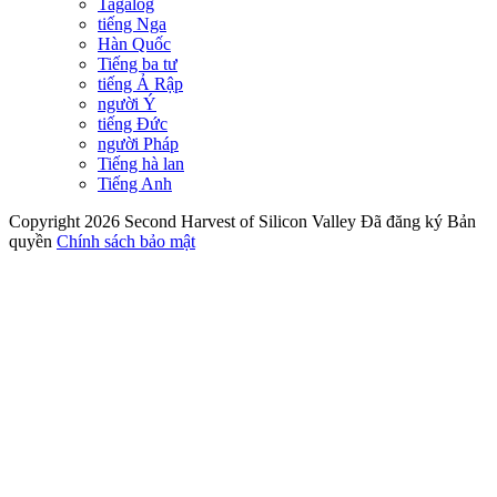
Tagalog
tiếng Nga
Hàn Quốc
Tiếng ba tư
tiếng Ả Rập
người Ý
tiếng Đức
người Pháp
Tiếng hà lan
Tiếng Anh
Copyright 2026 Second Harvest of Silicon Valley
Đã đăng ký Bản
quyền
Chính sách bảo mật