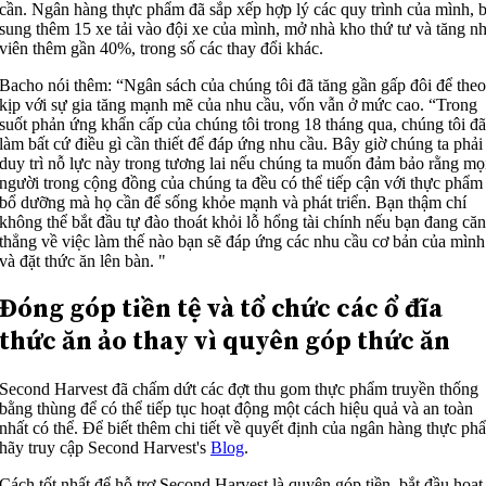
cần. Ngân hàng thực phẩm đã sắp xếp hợp lý các quy trình của mình, 
sung thêm 15 xe tải vào đội xe của mình, mở nhà kho thứ tư và tăng n
viên thêm gần 40%, trong số các thay đổi khác.
Bacho nói thêm: “Ngân sách của chúng tôi đã tăng gần gấp đôi để the
kịp với sự gia tăng mạnh mẽ của nhu cầu, vốn vẫn ở mức cao. “Trong
suốt phản ứng khẩn cấp của chúng tôi trong 18 tháng qua, chúng tôi đ
làm bất cứ điều gì cần thiết để đáp ứng nhu cầu. Bây giờ chúng ta phải
duy trì nỗ lực này trong tương lai nếu chúng ta muốn đảm bảo rằng mọ
người trong cộng đồng của chúng ta đều có thể tiếp cận với thực phẩm
bổ dưỡng mà họ cần để sống khỏe mạnh và phát triển. Bạn thậm chí
không thể bắt đầu tự đào thoát khỏi lỗ hổng tài chính nếu bạn đang că
thẳng về việc làm thế nào bạn sẽ đáp ứng các nhu cầu cơ bản của mình
và đặt thức ăn lên bàn. "
Đóng góp tiền tệ và tổ chức các ổ đĩa
thức ăn ảo thay vì quyên góp thức ăn
Second Harvest đã chấm dứt các đợt thu gom thực phẩm truyền thống
bằng thùng để có thể tiếp tục hoạt động một cách hiệu quả và an toàn
nhất có thể. Để biết thêm chi tiết về quyết định của ngân hàng thực ph
hãy truy cập Second Harvest's
Blog
.
Cách tốt nhất để hỗ trợ Second Harvest là quyên góp tiền, bắt đầu hoạt