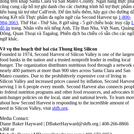
đồng trên khắp Santa Clara và San Mateo County. Ngân hàng thực ph
cũng cung cấp hỗ trợ ghi danh cho các chương trình hỗ trợ thực phẩm 
liên bang tài trợ như CalFresh. Để tìm hiểu thêm, hãy gọi cho đường d
nóng Kết nối Thực phẩm đa ngôn ngữ của Second Harvest tại
1-800-
984-3663
, Thứ Hai - Thứ Sáu, 8 giờ sáng - 5 giờ chiều hoặc truy cập
L
đồ ăn
trang. Nhân viên nói tiếng Anh, Tây Ban Nha, Việt Nam, Quản
Đông, Quan Thoại và Tagalog. Phiên dịch ba chiều có sẵn cho các ng
ngữ khác.
Về vụ thu hoạch thứ hai của Thung lũng Silicon
Founded in 1974, Second Harvest of Silicon Valley is one of the larges
food banks in the nation and a trusted nonprofit leader in ending local
hunger. The organization distributes nutritious food through a network 
nearly 400 partners at more than 900 sites across Santa Clara and San
Mateo counties. Due to the prohibitively expensive cost of living in
Silicon Valley and increased prices caused by inflation, Second Harvest
serving 1 in 6 people every month. Second Harvest also connects peop
to federal nutrition programs and other food resources, and advocates f
anti-hunger policies on the local, state and national levels. To learn mor
about how Second Harvest is responding to the incredible amount of
need in Silicon Valley, visit
shfb.org
.
Media Contact:
Diane Baker Hayward | DBakerHayward@shfb.org | 408-266-8866
x368 or