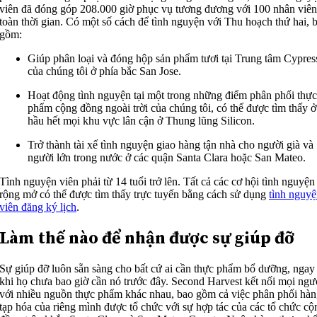
viên đã đóng góp 208.000 giờ phục vụ tương đương với 100 nhân viê
toàn thời gian. Có một số cách để tình nguyện với Thu hoạch thứ hai, 
gồm:
Giúp phân loại và đóng hộp sản phẩm tươi tại Trung tâm Cypres
của chúng tôi ở phía bắc San Jose.
Hoạt động tình nguyện tại một trong những điểm phân phối thự
phẩm cộng đồng ngoài trời của chúng tôi, có thể được tìm thấy ở
hầu hết mọi khu vực lân cận ở Thung lũng Silicon.
Trở thành tài xế tình nguyện giao hàng tận nhà cho người già và
người lớn trong nước ở các quận Santa Clara hoặc San Mateo.
Tình nguyện viên phải từ 14 tuổi trở lên. Tất cả các cơ hội tình nguyện
rộng mở có thể được tìm thấy trực tuyến bằng cách sử dụng
tình nguy
viên đăng ký lịch
.
Làm thế nào để nhận được sự giúp đỡ
Sự giúp đỡ luôn sẵn sàng cho bất cứ ai cần thực phẩm bổ dưỡng, ngay
khi họ chưa bao giờ cần nó trước đây. Second Harvest kết nối mọi ngư
với nhiều nguồn thực phẩm khác nhau, bao gồm cả việc phân phối hà
tạp hóa của riêng mình được tổ chức với sự hợp tác của các tổ chức cộ