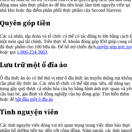
động mua sắm thực phẩm ảo để thu tiền hoặc làm tình nguyện viên tại
nhà kho hoặc địa điểm phân phối thực phẩm của Second Harvest.
Quyên góp tiền
Các cá nhân, tập đoàn và tổ chức có thể có tác động to lớn bằng cách 
một món quà tài chính. Trên thực tế, khoản đóng góp $50 giúp cung c
đủ thực phẩm cho 100 bữa ăn. Để hỗ trợ chiến dịch,
quyên góp trực tu
hoặc gọi
1-866-234-3663
.
Lưu trữ một ổ đĩa ảo
Ổ đĩa thức ăn ảo có thể thú vị như ổ đĩa thức ăn truyền thống mà khôn
cần phải lấy thức ăn. Các nhà tổ chức có thể đặt mục tiêu, dễ dàng tạo
trang gây quỹ được cá nhân hóa của họ bằng hình ảnh trực quan và yê
cầu bạn bè, gia đình và đồng nghiệp của họ đóng góp. Tìm hiểu thêm
hoặc để
bắt đầu một ổ đĩa ảo
Tình nguyện viên
Các tình nguyện viên đóng vai trò quan trọng trong việc đảm bảo thực
phẩm bổ dưỡng tiếp tục đến với cộng đồng. Năm ngoái, các tình nguy