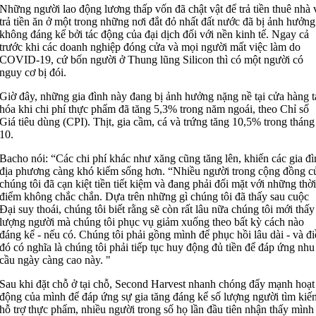
Những người lao động lương thấp vốn đã chật vật để trả tiền thuê nhà 
trả tiền ăn ở một trong những nơi đắt đỏ nhất đất nước đã bị ảnh hưởng
không đáng kể bởi tác động của đại dịch đối với nền kinh tế. Ngay cả
trước khi các doanh nghiệp đóng cửa và mọi người mất việc làm do
COVID-19, cứ bốn người ở Thung lũng Silicon thì có một người có
nguy cơ bị đói.
Giờ đây, những gia đình này đang bị ảnh hưởng nặng nề tại cửa hàng t
hóa khi chi phí thực phẩm đã tăng 5,3% trong năm ngoái, theo Chỉ số
Giá tiêu dùng (CPI). Thịt, gia cầm, cá và trứng tăng 10,5% trong tháng
10.
Bacho nói: “Các chi phí khác như xăng cũng tăng lên, khiến các gia đ
địa phương càng khó kiếm sống hơn. “Nhiều người trong cộng đồng c
chúng tôi đã cạn kiệt tiền tiết kiệm và đang phải đối mặt với những thờ
điểm không chắc chắn. Dựa trên những gì chúng tôi đã thấy sau cuộc
Đại suy thoái, chúng tôi biết rằng sẽ còn rất lâu nữa chúng tôi mới thấy
lượng người mà chúng tôi phục vụ giảm xuống theo bất kỳ cách nào
đáng kể - nếu có. Chúng tôi phải gồng mình để phục hồi lâu dài - và đ
đó có nghĩa là chúng tôi phải tiếp tục huy động đủ tiền để đáp ứng nhu
cầu ngày càng cao này. "
Sau khi đặt chỗ ở tại chỗ, Second Harvest nhanh chóng đẩy mạnh hoạt
động của mình để đáp ứng sự gia tăng đáng kể số lượng người tìm kiế
hỗ trợ thực phẩm, nhiều người trong số họ lần đầu tiên nhận thấy mình