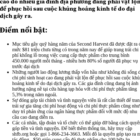
cao do nhiều gia đình địa phương đang phải vật lộ
để phục hồi sau cuộc khủng hoảng kinh tế do đại
dịch gây ra.
Điểm nổi bật:
Mục tiêu gây quỹ hàng năm của Second Harvest đã được đặt ra 
mức $81 triệu chưa từng có trong năm nay để giúp trang trải chi
phí khổng lồ trong việc cung cấp thực phẩm cho trung bình
450.000 người mỗi tháng - nhiều hơn 80% số người đã phục vụ
trước đại dịch
Những người lao động lương thấp vốn hầu như không đủ sống 
chi phí sinh hoạt cao đang phải vật lộn để phục hồi sau cuộc kh
hoảng kinh tế do đại dịch gây ra. Các gia đình cũng đang bị ảnh
hưởng nặng nề tại cửa hàng tạp hóa với chi phí thực phẩm tăng
5,3% trong năm ngoái.
Sự đóng góp tài chính và tình nguyện viên là rất cần thiết để tra
trải sự gia tăng chi phí hoạt động và chi phí thực phẩm cũng như
duy trì phản ứng của ngân hàng thực phẩm đối với mức độ nhu
cầu cao đang diễn ra.
Các cá nhân, tập đoàn và tổ chức có thể giúp đỡ bằng cách quyê
góp tiền và tình nguyện. Để biết thêm thông tin, hãy truy cập
shfb.org hoặc gọi 1-866-234-3663. Mỗi đô la quyên góp tạo ra 
tác động - $50 giúp cung cấp đủ thực phẩm cho 100 bữa ăn.