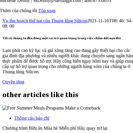
Michelle Denny | MDenny@sterlingpr.com | 408-673-0053‬
Thăm của chúng tôi
Tòa soạn
Vụ thu hoạch thứ hai của Thung lũng Silicon
2021-11-16T08: 46: 34-
08: 00
Tất cả chúng ta đều đóng một vai trò quan trọng trong việc chấm dứt nạn đói
Lạm phát cao kỷ lục và giá xăng tăng cao đang gây thiệt hại cho các
gia đình địa phương và nhiều người khác đang chuyển sang ngân hà
thực phẩm để được hỗ trợ. Hãy cống hiến ngay hôm nay và giúp cun
cấp sự hỗ trợ quan trọng cho những người hàng xóm của chúng ta ở
Thung lũng Silicon.
Quyên tặng
other
articles
like this
Thông cáo báo chí
Chương trình Bữa ăn Mùa hè Miễn phí Hãy quay trở lại