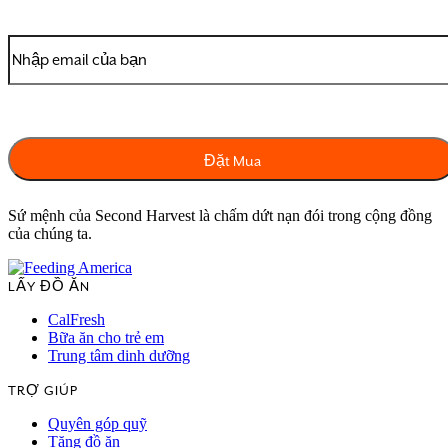
Sứ mệnh của Second Harvest là chấm dứt nạn đói trong cộng đồng
của chúng ta.
LẤY ĐỒ ĂN
CalFresh
Bữa ăn cho trẻ em
Trung tâm dinh dưỡng
TRỢ GIÚP
Quyên góp quỹ
Tặng đồ ăn