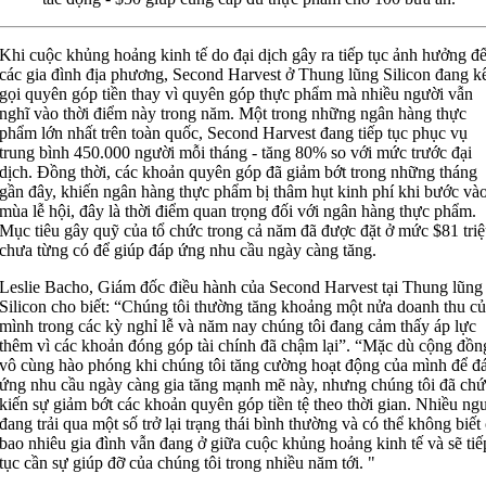
Khi cuộc khủng hoảng kinh tế do đại dịch gây ra tiếp tục ảnh hưởng đ
các gia đình địa phương, Second Harvest ở Thung lũng Silicon đang k
gọi quyên góp tiền thay vì quyên góp thực phẩm mà nhiều người vẫn
nghĩ vào thời điểm này trong năm. Một trong những ngân hàng thực
phẩm lớn nhất trên toàn quốc, Second Harvest đang tiếp tục phục vụ
trung bình 450.000 người mỗi tháng - tăng 80% so với mức trước đại
dịch. Đồng thời, các khoản quyên góp đã giảm bớt trong những tháng
gần đây, khiến ngân hàng thực phẩm bị thâm hụt kinh phí khi bước và
mùa lễ hội, đây là thời điểm quan trọng đối với ngân hàng thực phẩm.
Mục tiêu gây quỹ của tổ chức trong cả năm đã được đặt ở mức $81 tri
chưa từng có để giúp đáp ứng nhu cầu ngày càng tăng.
Leslie Bacho, Giám đốc điều hành của Second Harvest tại Thung lũng
Silicon cho biết: “Chúng tôi thường tăng khoảng một nửa doanh thu c
mình trong các kỳ nghỉ lễ và năm nay chúng tôi đang cảm thấy áp lực
thêm vì các khoản đóng góp tài chính đã chậm lại”. “Mặc dù cộng đồn
vô cùng hào phóng khi chúng tôi tăng cường hoạt động của mình để đ
ứng nhu cầu ngày càng gia tăng mạnh mẽ này, nhưng chúng tôi đã ch
kiến sự giảm bớt các khoản quyên góp tiền tệ theo thời gian. Nhiều ng
đang trải qua một số trở lại trạng thái bình thường và có thể không biết
bao nhiêu gia đình vẫn đang ở giữa cuộc khủng hoảng kinh tế và sẽ tiế
tục cần sự giúp đỡ của chúng tôi trong nhiều năm tới. "