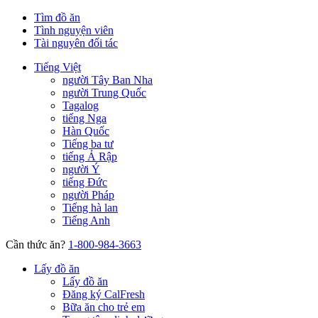
Tìm đồ ăn
Tình nguyện viên
Tài nguyên đối tác
Tiếng Việt
người Tây Ban Nha
người Trung Quốc
Tagalog
tiếng Nga
Hàn Quốc
Tiếng ba tư
tiếng Ả Rập
người Ý
tiếng Đức
người Pháp
Tiếng hà lan
Tiếng Anh
Cần thức ăn?
1-800-984-3663
Lấy đồ ăn
Lấy đồ ăn
Đăng ký CalFresh
Bữa ăn cho trẻ em