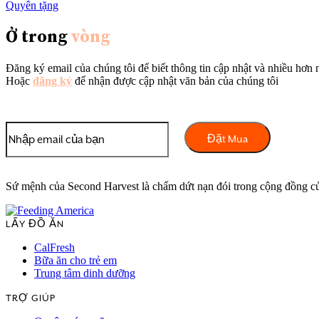
Quyên tặng
Ở trong
vòng
Đăng ký email của chúng tôi để biết thông tin cập nhật và nhiều hơn 
Hoặc
đăng ký
để nhận được cập nhật văn bản của chúng tôi
Sứ mệnh của Second Harvest là chấm dứt nạn đói trong cộng đồng củ
LẤY ĐỒ ĂN
CalFresh
Bữa ăn cho trẻ em
Trung tâm dinh dưỡng
TRỢ GIÚP