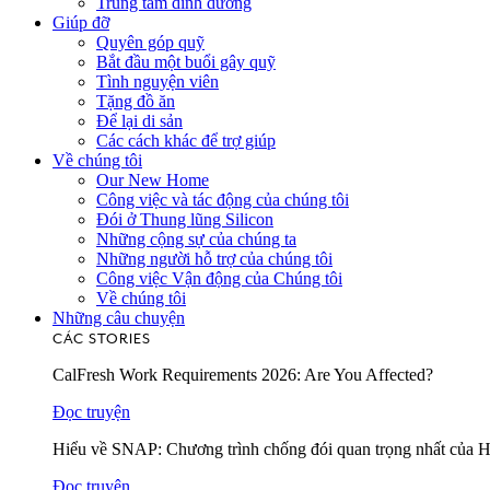
Trung tâm dinh dưỡng
Giúp đỡ
Quyên góp quỹ
Bắt đầu một buổi gây quỹ
Tình nguyện viên
Tặng đồ ăn
Để lại di sản
Các cách khác để trợ giúp
Về chúng tôi
Our New Home
Công việc và tác động của chúng tôi
Đói ở Thung lũng Silicon
Những cộng sự của chúng ta
Những người hỗ trợ của chúng tôi
Công việc Vận động của Chúng tôi
Về chúng tôi
Những câu chuyện
CÁC STORIES
CalFresh Work Requirements 2026: Are You Affected?
Đọc truyện
Hiểu về SNAP: Chương trình chống đói quan trọng nhất của 
Đọc truyện