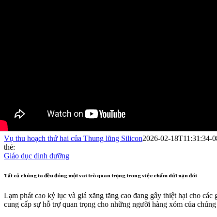
Vụ thu hoạch thứ hai của Thung lũng Silicon
2026-02-18T11:31:34-0
thẻ:
Giáo dục dinh dưỡng
Tất cả chúng ta đều đóng một vai trò quan trọng trong việc chấm dứt nạn đói
Lạm phát cao kỷ lục và giá xăng tăng cao đang gây thiệt hại cho cá
cung cấp sự hỗ trợ quan trọng cho những người hàng xóm của chúng 