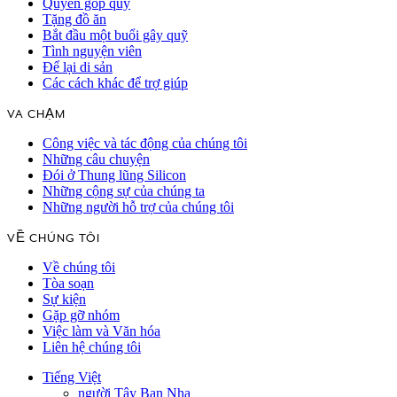
Quyên góp quỹ
Tặng đồ ăn
Bắt đầu một buổi gây quỹ
Tình nguyện viên
Để lại di sản
Các cách khác để trợ giúp
VA CHẠM
Công việc và tác động của chúng tôi
Những câu chuyện
Đói ở Thung lũng Silicon
Những cộng sự của chúng ta
Những người hỗ trợ của chúng tôi
VỀ CHÚNG TÔI
Về chúng tôi
Tòa soạn
Sự kiện
Gặp gỡ nhóm
Việc làm và Văn hóa
Liên hệ chúng tôi
Tiếng Việt
người Tây Ban Nha