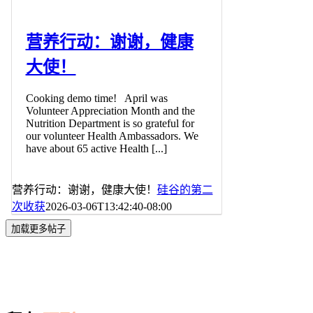
营养行动：谢谢，健康
大使！
Cooking demo time! April was
Volunteer Appreciation Month and the
Nutrition Department is so grateful for
our volunteer Health Ambassadors. We
have about 65 active Health [...]
营养行动：谢谢，健康大使！
硅谷的第二
次收获
2026-03-06T13:42:40-08:00
加载更多帖子