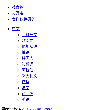
找食物
志愿者
合作伙伴资源
中文
西班牙文
越南文
他加禄语
俄语
韩国人
波斯语
阿拉伯
义大利文
德语
法文
荷兰语
英语
需要食物吗？
1-800-984-3663