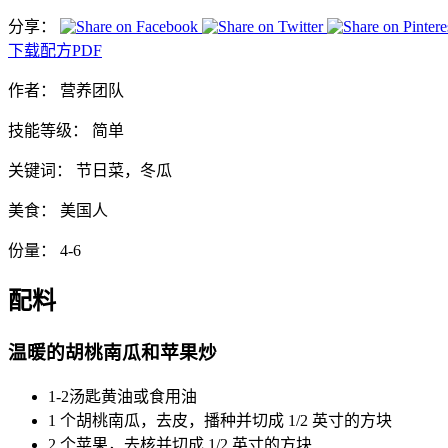
分享：
下载配方PDF
作者：
营养团队
技能等级：
简单
关键词：
节日菜，冬瓜
美食：
美国人
份量：
4-6
配料
温暖的胡桃南瓜和苹果炒
1-2汤匙黄油或食用油
1 个胡桃南瓜，去皮，播种并切成 1/2 英寸的方块
2 个苹果，去核并切成 1/2 英寸的方块