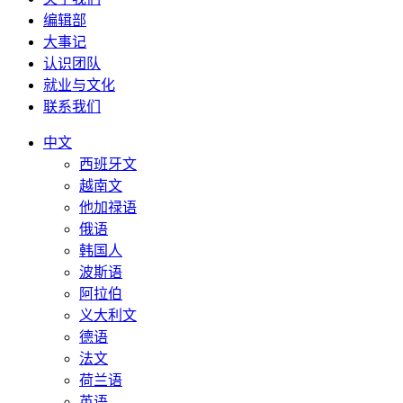
编辑部
大事记
认识团队
就业与文化
联系我们
中文
西班牙文
越南文
他加禄语
俄语
韩国人
波斯语
阿拉伯
义大利文
德语
法文
荷兰语
英语