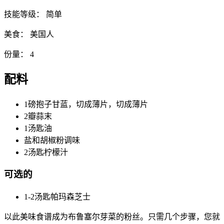
技能等级：
简单
美食：
美国人
份量：
4
配料
1磅抱子甘蓝，切成薄片，切成薄片
2瓣蒜末
1汤匙油
盐和胡椒粉调味
2汤匙柠檬汁
可选的
1-2汤匙帕玛森芝士
以此美味食谱成为布鲁塞尔芽菜的粉丝。只需几个步骤，您就