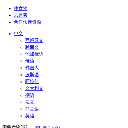
找食物
志愿者
合作伙伴资源
中文
西班牙文
越南文
他加禄语
俄语
韩国人
波斯语
阿拉伯
义大利文
德语
法文
荷兰语
英语
需要食物吗？
1-800-984-3663