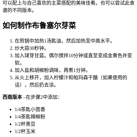
可以配上与自己喜欢的主菜搭配的美味佳肴。也可以尝试此食
谱的不同版本。
如何制作布鲁塞尔芽菜
在煎锅中加热1汤匙油，然后加热至中高水平。
炒大蒜30秒钟。
加入球芽甘蓝。偶尔搅拌10分钟或直至变成金黄色并变
软。
加入盐和胡椒粉调味，再煮1分钟。
从火上移开，加入柠檬汁和帕玛森干酪（如果使用的
话），然后扔去涂。
西南版本
–在步骤2中添加：
1/4茶匙小茴香
1/4茶匙辣椒粉
1/2杯黑豆
1/2杯玉米