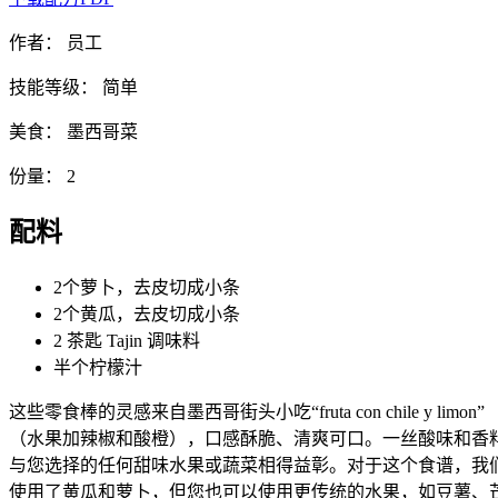
作者：
员工
技能等级：
简单
美食：
墨西哥菜
份量：
2
配料
2个萝卜，去皮切成小条
2个黄瓜，去皮切成小条
2 茶匙 Tajin 调味料
半个柠檬汁
这些零食棒的灵感来自墨西哥街头小吃“fruta con chile y limon”
（水果加辣椒和酸橙），口感酥脆、清爽可口。一丝酸味和香
与您选择的任何甜味水果或蔬菜相得益彰。对于这个食谱，我
使用了黄瓜和萝卜，但您也可以使用更传统的水果，如豆薯、