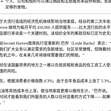
个人、公司和组织可以通过捐款和志愿服务来提供帮助。如需更多信息，请
足够的食物。
于大流行造成的经济危机继续影响当地家庭，硅谷的第二次丰收发
arvest 继续为每月平均 450,000 人提供服务——比大
品银行来说是一个关键时刻。该组织全年的筹款目标已定为史无前
谷Second Harvest首席执行官莱斯利·巴乔（Leslie 
我们扩大业务以满足需求的急剧增加，社区非常慷慨，但随着时
危机之中，在未来几年将继续需要我们的帮助。”
经在该国最昂贵的地方之一难以负担房租和食品的低工资工人受到大
饿的风险。
在，根据消费者价格指数 (CPI)，由于去年食品成本上涨了 5.3
汽油等其他成本也上涨，使当地家庭更难以维持生计，”巴乔说。
时间才能看到我们所服务的人数以任何显着的方式下降——如果
。”