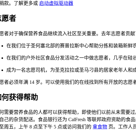
捐款。了解更多或
启动虚拟驱动器
志愿者
愿者对于确保营养食品继续流入社区至关重要。去年志愿者贡献了 208,
在我们位于圣何塞北部的赛普拉斯中心帮助分拣和装箱新鲜
在我们的户外社区食品分发活动之一中做志愿者，几乎在硅
成为一名志愿司机，为圣克拉拉或圣马刁县的居家老年人和
愿者必须年满 14 岁。可以使用我们的在线找到所有开放的志愿
如何获得帮助
何需要营养食品的人都可以获得帮助，即使他们以前从未需要过。 S
自己的杂货配送。食品银行还为 CalFresh 等联邦政府资助的食品
至周五，上午 8 点至下午 5 点或访问我们的
拿食物
页。工作人