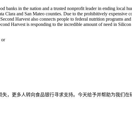
d banks in the nation and a trusted nonprofit leader in ending local hun
ta Clara and San Mateo counties. Due to the prohibitively expensive cos
 Second Harvest also connects people to federal nutrition programs and
econd Harvest is responding to the incredible amount of need in Silicon 
 or
损失，更多人转向食品银行寻求支持。今天给予并帮助为我们在