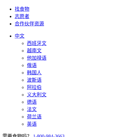
找食物
志愿者
合作伙伴资源
中文
西班牙文
越南文
他加禄语
俄语
韩国人
波斯语
阿拉伯
义大利文
德语
法文
荷兰语
英语
需要食物吗？
1-800-984-3663