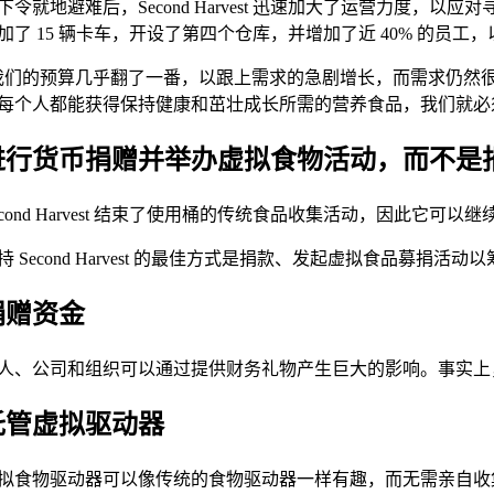
下令就地避难后，Second Harvest 迅速加大了运营力
加了 15 辆卡车，开设了第四个仓库，并增加了近 40% 的员工
我们的预算几乎翻了一番，以跟上需求的急剧增长，而需求仍然很高
每个人都能获得保持健康和茁壮成长所需的营养食品，我们就必
进行货币捐赠并举办虚拟食物活动，而不是
econd Harvest 结束了使用桶的传统食品收集活动，因此它可以
持 Second Harvest 的最佳方式是捐款、发起虚拟食品募捐活动以
捐赠资金
人、公司和组织可以通过提供财务礼物产生巨大的影响。事实上，$
托管虚拟驱动器
拟食物驱动器可以像传统的食物驱动器一样有趣，而无需亲自收