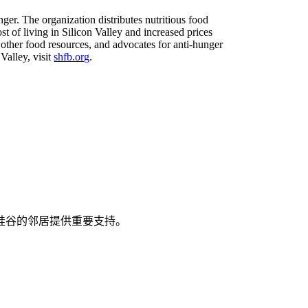
ger. The organization distributes nutritious food
t of living in Silicon Valley and increased prices
 other food resources, and advocates for anti-hunger
Valley, visit
shfb.org
.
硅谷的邻居提供重要支持。