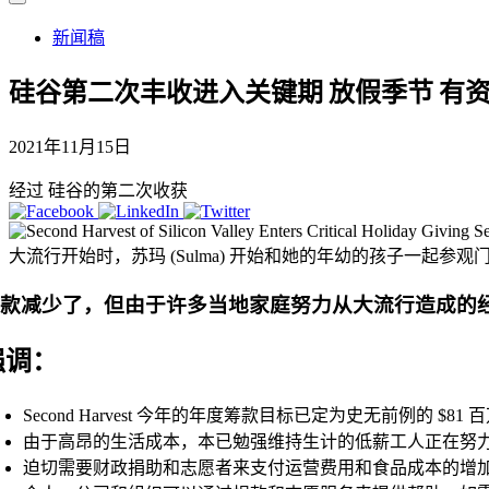
新闻稿
硅谷第二次丰收进入关键期
放假季节
有资
2021年11月15日
经过 硅谷的第二次收获
大流行开始时，苏玛 (Sulma) 开始和她的年幼的孩子一起
捐款减少了，但由于许多当地家庭努力从大流行造成的
强调：
Second Harvest 今年的年度筹款目标已定为史无前例的 $
由于高昂的生活成本，本已勉强维持生计的低薪工人正在努力
迫切需要财政捐助和志愿者来支付运营费用和食品成本的增