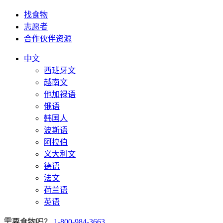
找食物
志愿者
合作伙伴资源
中文
西班牙文
越南文
他加禄语
俄语
韩国人
波斯语
阿拉伯
义大利文
德语
法文
荷兰语
英语
需要食物吗？
1-800-984-3663