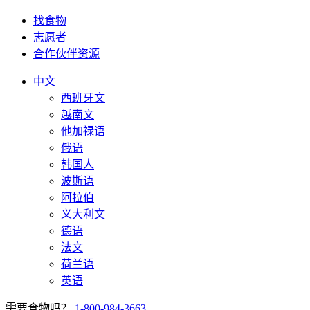
找食物
志愿者
合作伙伴资源
中文
西班牙文
越南文
他加禄语
俄语
韩国人
波斯语
阿拉伯
义大利文
德语
法文
荷兰语
英语
需要食物吗？
1-800-984-3663