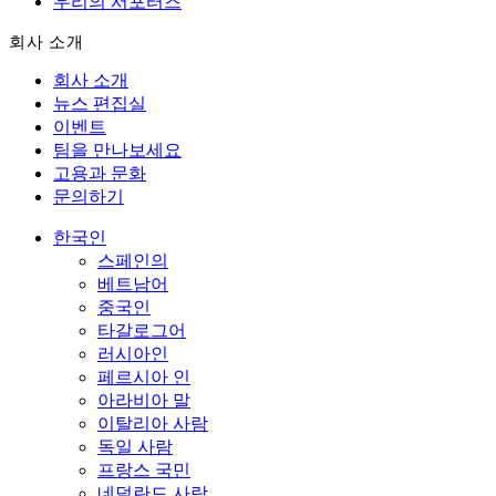
우리의 서포터즈
회사 소개
회사 소개
뉴스 편집실
이벤트
팀을 만나보세요
고용과 문화
문의하기
한국인
스페인의
베트남어
중국인
타갈로그어
러시아인
페르시아 인
아라비아 말
이탈리아 사람
독일 사람
프랑스 국민
네덜란드 사람