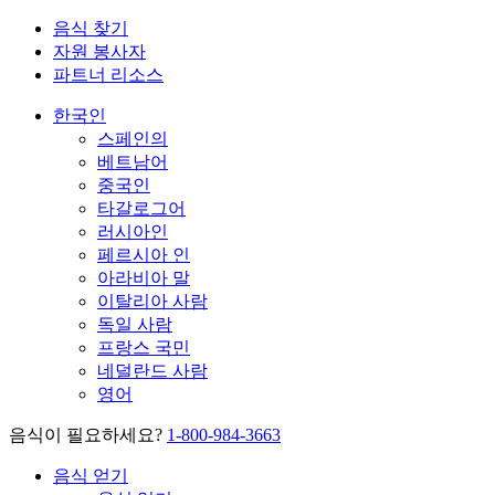
음식 찾기
자원 봉사자
파트너 리소스
한국인
스페인의
베트남어
중국인
타갈로그어
러시아인
페르시아 인
아라비아 말
이탈리아 사람
독일 사람
프랑스 국민
네덜란드 사람
영어
음식이 필요하세요?
1-800-984-3663
음식 얻기